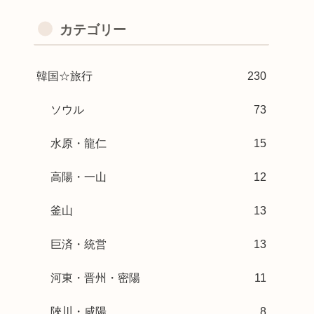
カテゴリー
韓国☆旅行
230
ソウル
73
水原・龍仁
15
高陽・一山
12
釜山
13
巨済・統営
13
河東・晋州・密陽
11
陜川・咸陽
8