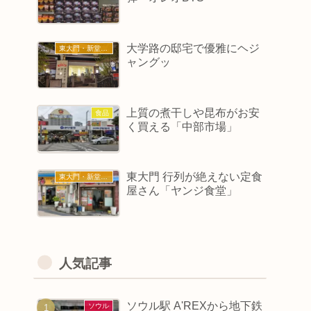
大学路の邸宅で優雅にヘジ
東大門・新堂・東廟
ャングッ
上質の煮干しや昆布がお安
食品
く買える「中部市場」
東大門 行列が絶えない定食
東大門・新堂・東廟
屋さん「ヤンジ食堂」
人気記事
ソウル駅 A'REXから地下鉄
ソウル