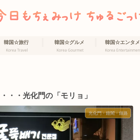
韓国☆旅行
韓国☆グルメ
韓国☆エンタメ
Korea Travel
Korea Gourmet
Korea Entertainmen
・・・光化門の「モリョ」
光化門・鐘閣・鍾路