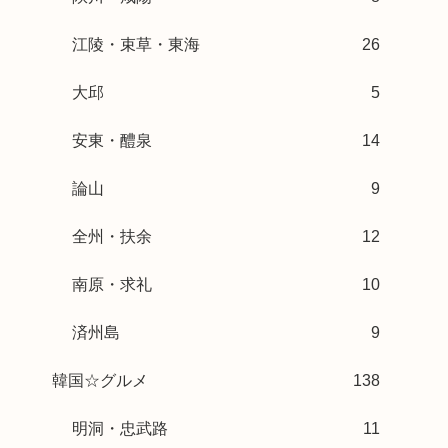
江陵・束草・東海
26
大邱
5
安東・醴泉
14
論山
9
全州・扶余
12
南原・求礼
10
済州島
9
韓国☆グルメ
138
明洞・忠武路
11