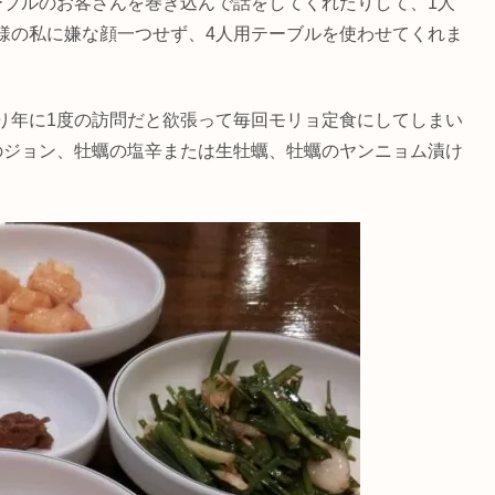
ーブルのお客さんを巻き込んで話をしてくれたりして、1人
様の私に嫌な顔一つせず、4人用テーブルを使わせてくれま
り年に1度の訪問だと欲張って毎回モリョ定食にしてしまい
のジョン、牡蠣の塩辛または生牡蠣、牡蠣のヤンニョム漬け