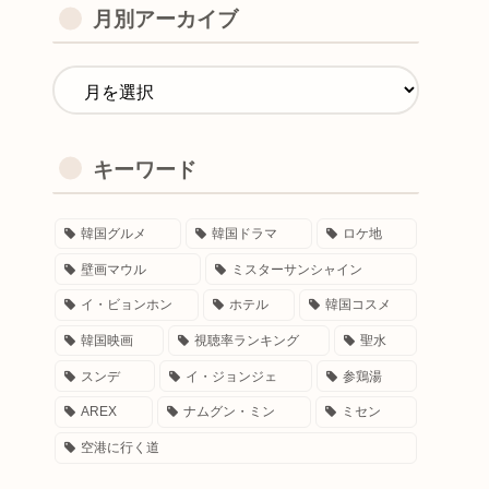
月別アーカイブ
キーワード
韓国グルメ
韓国ドラマ
ロケ地
壁画マウル
ミスターサンシャイン
イ・ビョンホン
ホテル
韓国コスメ
韓国映画
視聴率ランキング
聖水
スンデ
イ・ジョンジェ
参鶏湯
AREX
ナムグン・ミン
ミセン
空港に行く道