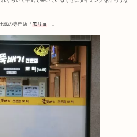
遅れぐらいで平気で書いているくせにタイミングを計ろうな
牡蠣の専門店「
モリョ
」。