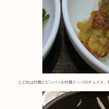
とどめは牡蠣ピビンパッか牡蠣クッパのチョイス。