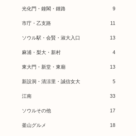
光化門・鐘閣・鍾路
9
市庁・乙支路
11
ソウル駅・会賢・淑大入口
13
麻浦・梨大・新村
4
東大門・新堂・東廟
13
新設洞・清涼里・誠信女大
5
江南
33
ソウルその他
17
釜山グルメ
18