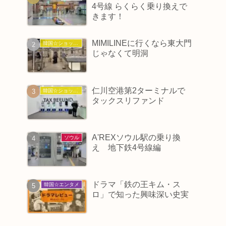
4号線 らくらく乗り換えで
きます！
MIMILINEに行くなら東大門
韓国☆ショッピング
じゃなくて明洞
仁川空港第2ターミナルで
韓国☆ショッピング
タックスリファンド
A'REXソウル駅の乗り換
ソウル
え 地下鉄4号線編
ドラマ「鉄の王キム・ス
韓国☆エンタメ
ロ」で知った興味深い史実