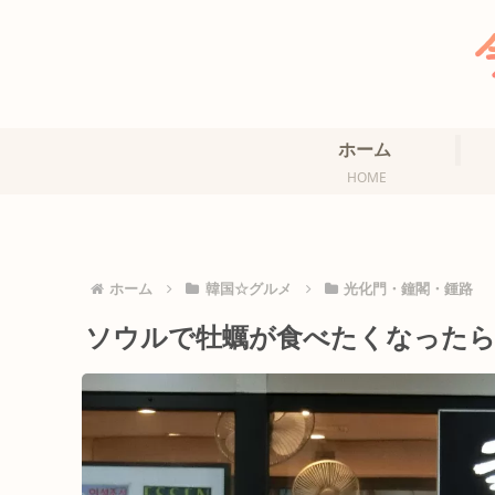
ホーム
HOME
ホーム
韓国☆グルメ
光化門・鐘閣・鍾路
ソウルで牡蠣が食べたくなったら