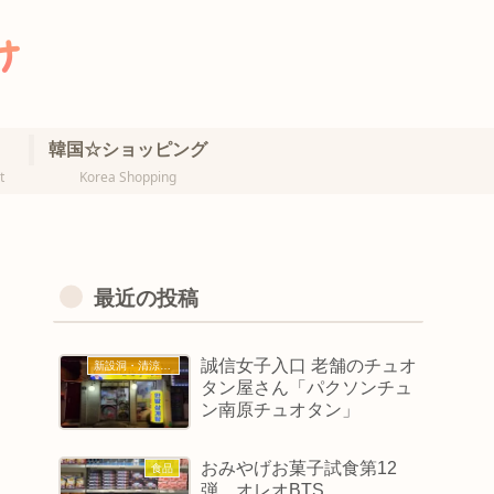
韓国☆ショッピング
t
Korea Shopping
最近の投稿
誠信女子入口 老舗のチュオ
新設洞・清涼里・誠信女大
タン屋さん「パクソンチュ
ン南原チュオタン」
おみやげお菓子試食第12
食品
弾 オレオBTS