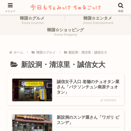
ホーム
韓国☆旅行
HOME
Korea Travel
メニュー
検索
韓国☆グルメ
韓国☆エンタメ
Korea Gourmet
Korea Entertainment
韓国☆ショッピング
Korea Shopping
ホーム
韓国☆グルメ
新設洞・清涼里・誠信女大
新設洞・清涼里・誠信女大
誠信女子入口 老舗のチュオタン屋
さん「パクソンチュン南原チュオ
タン」
2026/8/2
新設洞のスンデ屋さん「ワガリ ピ
スンデ」