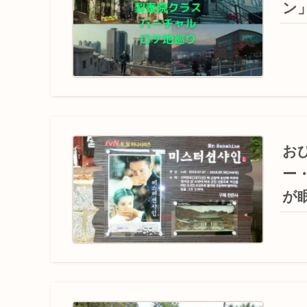
ン
お
ー
が