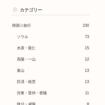
カテゴリー
韓国☆旅行
230
ソウル
73
水原・龍仁
15
高陽・一山
12
釜山
13
巨済・統営
13
河東・晋州・密陽
11
陜川・咸陽
8