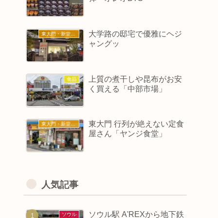
大学路の邸宅で優雅にヘジ
東大門・新堂・東廟
ャングッ
上質の煮干しや昆布がお安
食品
く買える「中部市場」
東大門 行列が絶えない定食
東大門・新堂・東廟
屋さん「ヤンジ食堂」
人気記事
ソウル駅 A'REXから地下鉄
ソウル