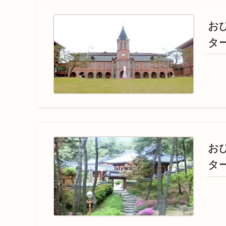
お
タ
お
タ