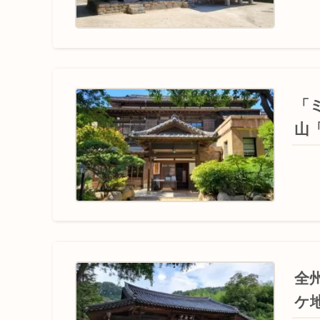
「
山
全
ケ