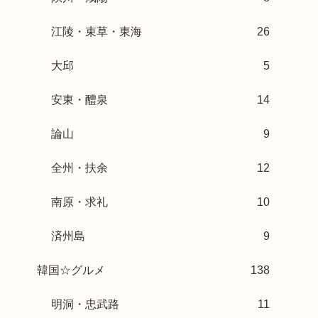
江陵・束草・東海
26
大邱
5
安東・醴泉
14
論山
9
全州・扶余
12
南原・求礼
10
済州島
9
韓国☆グルメ
138
明洞・忠武路
11