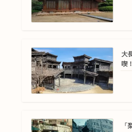
大
喫
「