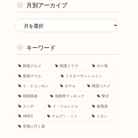
月別アーカイブ
キーワード
韓国グルメ
韓国ドラマ
ロケ地
壁画マウル
ミスターサンシャイン
イ・ビョンホン
ホテル
韓国コスメ
韓国映画
視聴率ランキング
聖水
スンデ
イ・ジョンジェ
参鶏湯
AREX
ナムグン・ミン
ミセン
空港に行く道