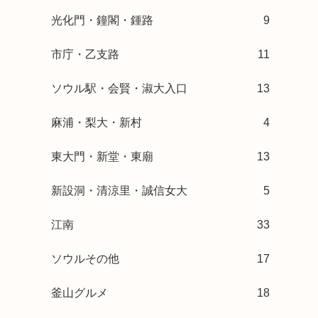
光化門・鐘閣・鍾路
9
市庁・乙支路
11
ソウル駅・会賢・淑大入口
13
麻浦・梨大・新村
4
東大門・新堂・東廟
13
新設洞・清涼里・誠信女大
5
江南
33
ソウルその他
17
釜山グルメ
18