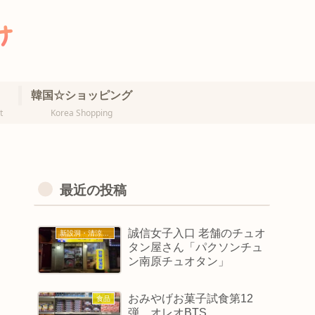
韓国☆ショッピング
t
Korea Shopping
最近の投稿
誠信女子入口 老舗のチュオ
新設洞・清涼里・誠信女大
タン屋さん「パクソンチュ
ン南原チュオタン」
おみやげお菓子試食第12
食品
弾 オレオBTS