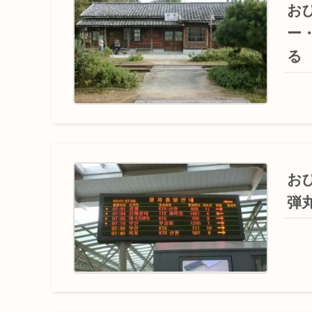
お
ー
る
お
弾