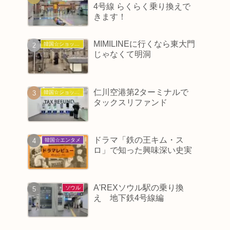
4号線 らくらく乗り換えで
きます！
MIMILINEに行くなら東大門
韓国☆ショッピング
じゃなくて明洞
仁川空港第2ターミナルで
韓国☆ショッピング
タックスリファンド
ドラマ「鉄の王キム・ス
韓国☆エンタメ
ロ」で知った興味深い史実
A'REXソウル駅の乗り換
ソウル
え 地下鉄4号線編