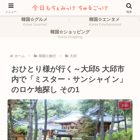
ホーム
韓国☆旅行
HOME
Korea Travel
メニュー
検索
韓国☆グルメ
韓国☆エンタメ
Korea Gourmet
Korea Entertainment
韓国☆ショッピング
Korea Shopping
ホーム
韓国☆旅行
大邱
おひとり様が行く～大邱5 大邱市
内で「ミスター・サンシャイン」
のロケ地探し その1
大邱