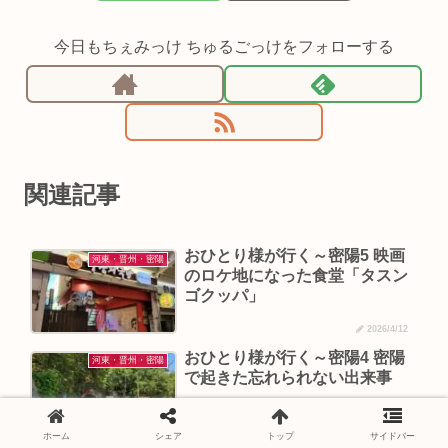
今日もちぇみっけ ちゅるごっけをフォローする
関連記事
おひとり様が行く～密陽5 映画
河東・晋州・密陽
のロケ地になった食堂「タスン
ゴクッパ」
2026/4/12
おひとり様が行く～密陽4 密陽
河東・晋州・密陽
で起きた忘れられない出来事
ホーム
シェア
トップ
サイドバー