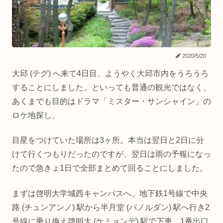
2020/5/20
大邱 (テグ) へ来て4日目、ようやく大邱市内をうろうろ
することにしました。といっても普通の観光ではなく、
あくまでも目的はドラマ「ミスター・サンシャイン」の
ロケ地探し。
目星をつけていた場所は3ヶ所。本当は翌日と2日に分
けて行くつもりだったのですが、翌日は雨の予報になっ
たので急きょ1日で全部まとめて回ることにしました。
まずは啓明大学城西キャンパスへ。地下鉄1号線で中央
路 (チュンアンノ) 駅から半月堂 (パノルダン) 駅へ行き2
号線に乗り換え啓明大 (ケミョンデ) 駅で下車。1番出口