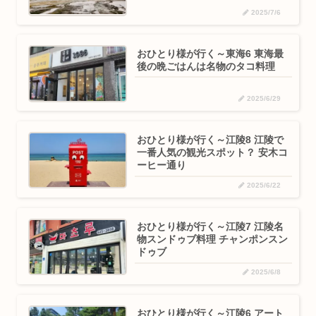
2025/7/6
おひとり様が行く～東海6 東海最
後の晩ごはんは名物のタコ料理
2025/6/29
おひとり様が行く～江陵8 江陵で
一番人気の観光スポット？ 安木コ
ーヒー通り
2025/6/22
おひとり様が行く～江陵7 江陵名
物スンドゥブ料理 チャンポンスン
ドゥブ
2025/6/8
おひとり様が行く～江陵6 アート