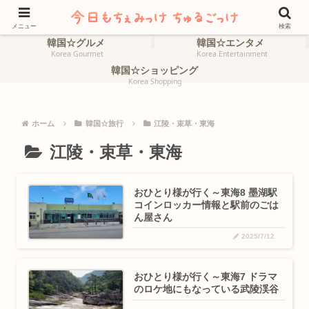
ホーム
韓国☆旅行
HOME
Korea Travel
メニュー
検索
韓国☆グルメ
韓国☆エンタメ
Korea Gourmet
Korea Entertainment
韓国☆ショッピング
Korea Shopping
ホーム
韓国☆旅行
江陵・束草・東海
江陵・束草・東海
おひとり様が行く～東海8 墨湖駅
コインロッカー情報と駅前のごは
ん屋さん
2025/7/12
おひとり様が行く～東海7 ドラマ
のロケ地にもなっている武陵渓谷