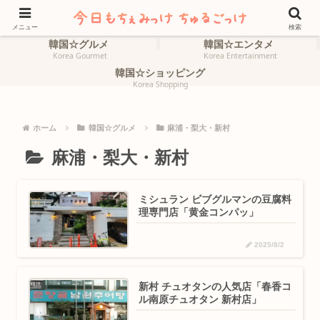
ホーム
韓国☆旅行
HOME
Korea Travel
メニュー
検索
韓国☆グルメ
韓国☆エンタメ
Korea Gourmet
Korea Entertainment
韓国☆ショッピング
Korea Shopping
ホーム
韓国☆グルメ
麻浦・梨大・新村
麻浦・梨大・新村
ミシュラン ビブグルマンの豆腐料
理専門店「黄金コンパッ」
2025/8/2
新村 チュオタンの人気店「春香コ
ル南原チュオタン 新村店」