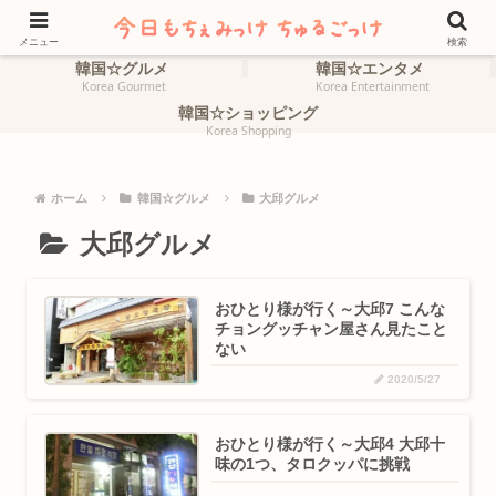
ホーム
韓国☆旅行
HOME
Korea Travel
メニュー
検索
韓国☆グルメ
韓国☆エンタメ
Korea Gourmet
Korea Entertainment
韓国☆ショッピング
Korea Shopping
ホーム
韓国☆グルメ
大邱グルメ
大邱グルメ
おひとり様が行く～大邱7 こんな
チョングッチャン屋さん見たこと
ない
2020/5/27
おひとり様が行く～大邱4 大邱十
味の1つ、タロクッパに挑戦