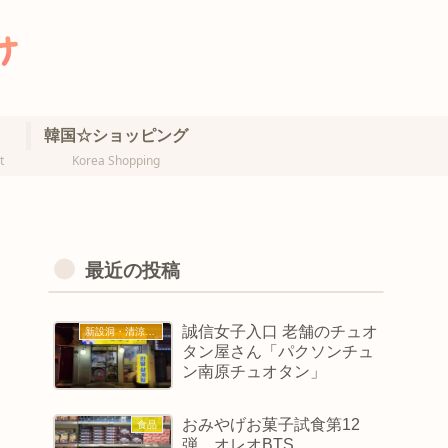
韓国☆ショッピング
t
Korea Shopping
最近の投稿
誠信女子入口 老舗のチュオ
新設洞・清涼里・誠信女大
タン屋さん「パクソンチュ
ン南原チュオタン」
おみやげお菓子試食第12
食品
弾 オレオBTS