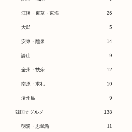
江陵・束草・東海
26
大邱
5
安東・醴泉
14
論山
9
全州・扶余
12
南原・求礼
10
済州島
9
韓国☆グルメ
138
明洞・忠武路
11