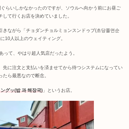
間ぐらいしかなかったのですが、ソウルへ向かう前にお昼ご
チして行くお店を決めていました。
引きながら「チョダンチョルミョンスンドゥブ(초당쫄면순
のに10人以上のウェイティング。
だけあって、やはり超人気店だったよう。
、先に注文と支払いを済ませてから待つシステムになってい
ったら最悪なので断念。
ングッ(밥 과 해장국)
」というお店。