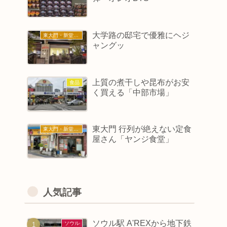
大学路の邸宅で優雅にヘジ
東大門・新堂・東廟
ャングッ
上質の煮干しや昆布がお安
食品
く買える「中部市場」
東大門 行列が絶えない定食
東大門・新堂・東廟
屋さん「ヤンジ食堂」
人気記事
ソウル駅 A'REXから地下鉄
ソウル