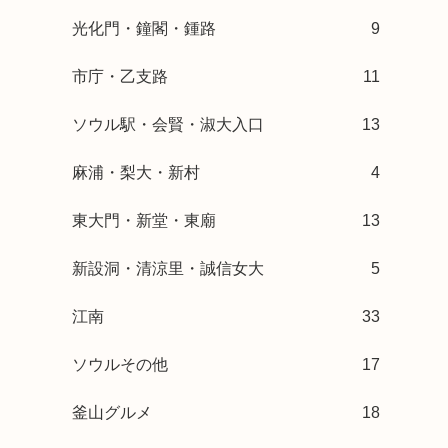
光化門・鐘閣・鍾路
9
市庁・乙支路
11
ソウル駅・会賢・淑大入口
13
麻浦・梨大・新村
4
東大門・新堂・東廟
13
新設洞・清涼里・誠信女大
5
江南
33
ソウルその他
17
釜山グルメ
18