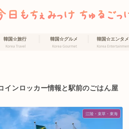
韓国☆旅行
韓国☆グルメ
韓国☆エンタメ
Korea Travel
Korea Gourmet
Korea Entertainmen
駅コインロッカー情報と駅前のごはん屋
江陵・束草・東海