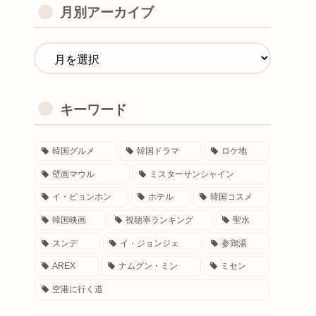
月別アーカイブ
キーワード
韓国グルメ
韓国ドラマ
ロケ地
壁画マウル
ミスターサンシャイン
イ・ビョンホン
ホテル
韓国コスメ
韓国映画
視聴率ランキング
聖水
スンデ
イ・ジョンジェ
参鶏湯
AREX
ナムグン・ミン
ミセン
空港に行く道