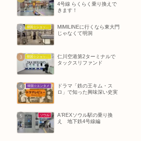
4号線 らくらく乗り換えで
きます！
MIMILINEに行くなら東大門
韓国☆ショッピング
じゃなくて明洞
仁川空港第2ターミナルで
韓国☆ショッピング
タックスリファンド
ドラマ「鉄の王キム・ス
韓国☆エンタメ
ロ」で知った興味深い史実
A'REXソウル駅の乗り換
ソウル
え 地下鉄4号線編