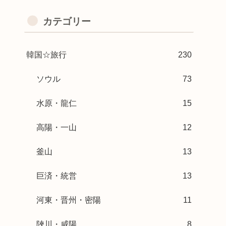
カテゴリー
韓国☆旅行
230
ソウル
73
水原・龍仁
15
高陽・一山
12
釜山
13
巨済・統営
13
河東・晋州・密陽
11
陜川・咸陽
8