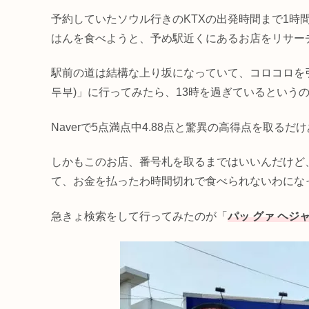
予約していたソウル行きのKTXの出発時間まで1時
はんを食べようと、予め駅近くにあるお店をリサー
駅前の道は結構な上り坂になっていて、コロコロを
두부)」に行ってみたら、13時を過ぎているという
Naverで5点満点中4.88点と驚異の高得点を取る
しかもこのお店、番号札を取るまではいいんだけど
て、お金を払ったわ時間切れで食べられないわにな
急きょ検索をして行ってみたのが「
パッ グァ ヘジャ