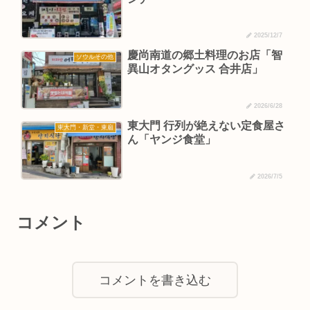
2025/12/7
慶尚南道の郷土料理のお店「智
ソウルその他
異山オタングッス 合井店」
2026/6/28
東大門 行列が絶えない定食屋さ
東大門・新堂・東廟
ん「ヤンジ食堂」
2026/7/5
コメント
コメントを書き込む