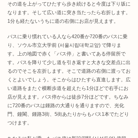
その道を上がってひたすら歩き続けると今度は下り坂に
なります。そして広い道に突き当たったら右折します。
1分も経たないうちに道の右側にお店が見えます。
バスに乗り慣れている人なら420番か720番のバスに乗
り、ソウル市立大学前 (서울시립대학교앞) で降りま
す。上の地図で赤く「バス停」と書いてある停留所で
す。バスを降りて少し道を引き返すと大きな交差点に出
るのでそこを左折します。そこで道路の右側に渡ってお
くとよいでしょう。そこからはひたすら直進します。広
い道路をまたぐ横断歩道を超えたら1分ほどで右手にお
店が見えます。バス停からは徒歩7分ほどです。ちなみ
に720番のバスは鍾路の大通りを通りますので、光化
門、鐘閣、鍾路3街、5街あたりからもバス1本でたどり
つけます。