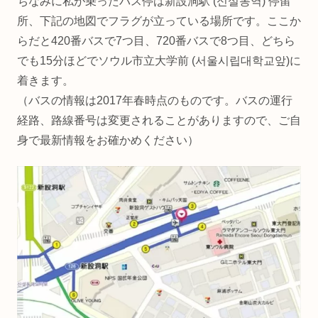
ちなみに私が乗ったバス停は新設洞駅 (신설동역) 停留
所、下記の地図でフラグが立っている場所です。ここか
らだと420番バスで7つ目、720番バスで8つ目、どちら
でも15分ほどでソウル市立大学前 (서울시립대학교앞)に
着きます。
（バスの情報は2017年春時点のものです。バスの運行
経路、路線番号は変更されることがありますので、ご自
身で最新情報をお確かめください）