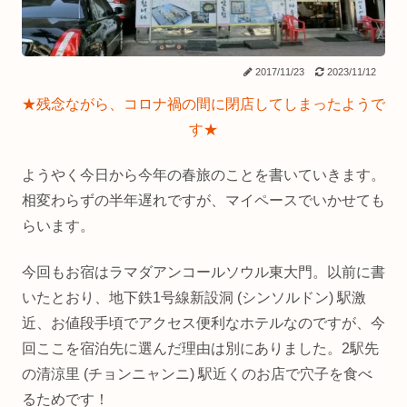
2017/11/23
2023/11/12
★残念ながら、コロナ禍の間に閉店してしまったようで
す★
ようやく今日から今年の春旅のことを書いていきます。
相変わらずの半年遅れですが、マイペースでいかせても
らいます。
今回もお宿はラマダアンコールソウル東大門。以前に書
いたとおり、地下鉄1号線新設洞 (シンソルドン) 駅激
近、お値段手頃でアクセス便利なホテルなのですが、今
回ここを宿泊先に選んだ理由は別にありました。2駅先
の清涼里 (チョンニャンニ) 駅近くのお店で穴子を食べ
るためです！