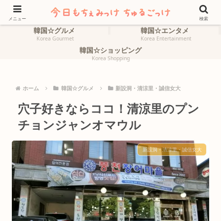
ホーム
韓国☆旅行
HOME
Korea Travel
メニュー
検索
韓国☆グルメ
韓国☆エンタメ
Korea Gourmet
Korea Entertainment
韓国☆ショッピング
Korea Shopping
ホーム
韓国☆グルメ
新設洞・清涼里・誠信女大
穴子好きならココ！清涼里のプン
チョンジャンオマウル
新設洞・清涼里・誠信女大