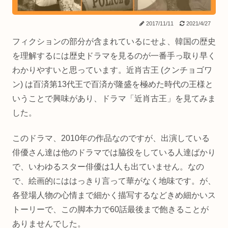
2017/11/11
2021/4/27
フィクションの部分が含まれているにせよ、韓国の歴史
を理解するには歴史ドラマを見るのが一番手っ取り早く
わかりやすいと思っています。近肖古王 (クンチョゴワ
ン) は百済第13代王で百済が隆盛を極めた時代の王様と
いうことで興味があり、ドラマ「近肖古王」を見てみま
した。
このドラマ、2010年の作品なのですが、出演している
俳優さん達は他のドラマでは脇役をしている人達ばかり
で、いわゆるスター俳優は1人も出ていません。なの
で、絵画的にははっきり言って華がなく地味です。が、
各登場人物の心情まで細かく描写するなどきめ細かいス
トーリーで、この脚本力で60話最後まで飽きることが
ありませんでした。