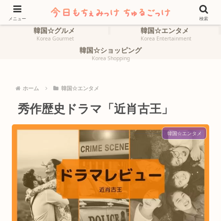
ホーム
韓国☆旅行
HOME
Korea Travel
メニュー
検索
韓国☆グルメ
韓国☆エンタメ
Korea Gourmet
Korea Entertainment
韓国☆ショッピング
Korea Shopping
ホーム
韓国☆エンタメ
秀作歴史ドラマ「近肖古王」
韓国☆エンタメ