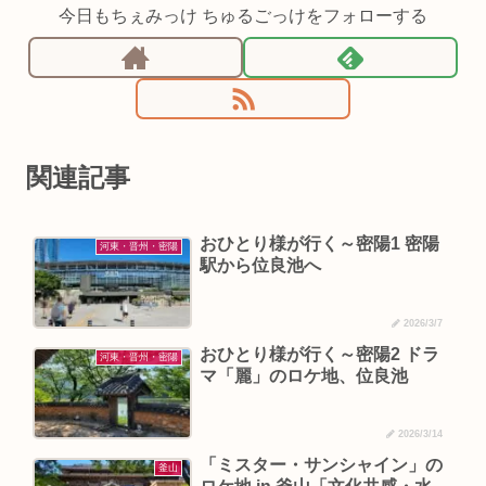
今日もちぇみっけ ちゅるごっけをフォローする
関連記事
おひとり様が行く～密陽1 密陽
河東・晋州・密陽
駅から位良池へ
2026/3/7
おひとり様が行く～密陽2 ドラ
河東・晋州・密陽
マ「麗」のロケ地、位良池
2026/3/14
「ミスター・サンシャイン」の
釜山