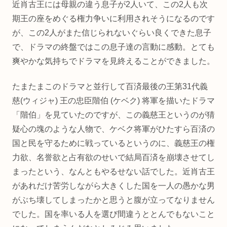
近肖古王には母親の違う息子が2人いて、この2人も次
期王の座をめぐる権力争いに利用されそうになるのです
が、この2人がまた信じられないぐらい良くできた息子
で、ドラマの終盤ではこの息子達の言動に感動。とても
爽やかな気持ちでドラマを見終えることができました。
たまたまこのドラマと並行して百済最後の王第31代義
慈(ウィジャ) 王の忠臣階伯 (ケベク) 将軍を描いたドラマ
「階伯」を見ていたのですが、この義慈王というのが猜
疑心の塊のような人物で、ケベク将軍がひたすら百済の
国と民を守るために戦っているというのに、義慈王の権
力欲、名誉欲と占有欲のせいで結局百済を崩壊させてし
まったという、なんともやるせない話でした。近肖古王
があれだけ苦労しながら大きくした国を一人の愚かな男
がぶち壊してしまったかと思うと腹が立ってなりません
でした。国を率いる人を選び間違うととんでもないこと