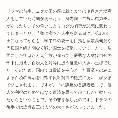
ドラマの前半、ヨグが王の座に就くまでは冷遇され塩商
人をしていた時期があったり、身内同士で醜い権力争い
があったり、その争いによりヨグの初恋が悲恋に変わっ
てしまったり、苦難に満ちた人生を送るヨグ。第13代
王になってからも、韓半島の統一を目指し宿敵高句麗や
周辺国と絶え間なく戦い国土を拡張していく一方で、属
国にした後はたとえ部族が違っても優秀な人材は自分の
部下に抱え、百済人と対等に扱う度量の大きい王様でし
た。そのため、国内では貴族を中心とした百済人のみに
よる百済の統治を目指す反対勢力の抵抗にあい、謀反ま
で起こされます。ですが、その謀反の首謀者達まで、個
人の利得のためではなく百済を思って起こした行動だっ
たからということで、その罪を赦したのです。ドラマの
後半では近肖古王の人間の大きさが光っていました。