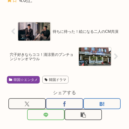
4.0
点。
待ちに待った！絵になる二人のCM共演
穴子好きならココ！清涼里のプンチョ
ンジャンオマウル
韓国☆エンタメ
韓国ドラマ
シェアする