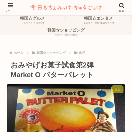
ホーム
韓国☆旅行
HOME
Korea Travel
メニュー
検索
韓国☆グルメ
韓国☆エンタメ
Korea Gourmet
Korea Entertainment
韓国☆ショッピング
Korea Shopping
ホーム
韓国☆ショッピング
食品
おみやげお菓子試食第2弾
Market O バターパレット
食品