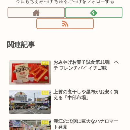
今日もちぇみっけ ちゅるごっけをフォローする
関連記事
おみやげお菓子試食第11弾 ヘ
食品
テ フレンチパイ イチゴ味
上質の煮干しや昆布がお安く買
食品
える「中部市場」
漢江の北側に巨大なハナロマー
食品
ト発見