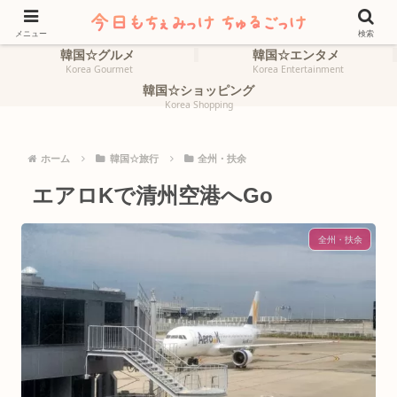
ホーム
韓国☆旅行
HOME
Korea Travel
メニュー
検索
韓国☆グルメ
韓国☆エンタメ
Korea Gourmet
Korea Entertainment
韓国☆ショッピング
Korea Shopping
ホーム
韓国☆旅行
全州・扶余
エアロKで清州空港へGo
全州・扶余