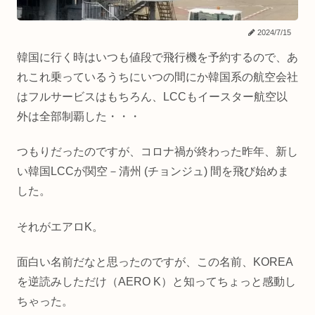
2024/7/15
韓国に行く時はいつも値段で飛行機を予約するので、あ
れこれ乗っているうちにいつの間にか韓国系の航空会社
はフルサービスはもちろん、LCCもイースター航空以
外は全部制覇した・・・
つもりだったのですが、コロナ禍が終わった昨年、新し
い韓国LCCが関空－清州 (チョンジュ) 間を飛び始めま
した。
それがエアロK。
面白い名前だなと思ったのですが、この名前、KOREA
を逆読みしただけ（AERO K）と知ってちょっと感動し
ちゃった。