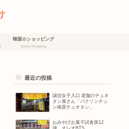
韓国☆ショッピング
t
Korea Shopping
最近の投稿
誠信女子入口 老舗のチュオ
新設洞・清涼里・誠信女大
タン屋さん「パクソンチュ
ン南原チュオタン」
おみやげお菓子試食第12
食品
弾 オレオBTS