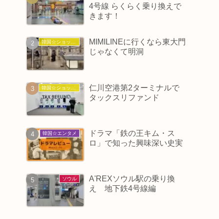
4号線 らくらく乗り換えで
きます！
MIMILINEに行くなら東大門
韓国☆ショッピング
じゃなくて明洞
仁川空港第2ターミナルで
韓国☆ショッピング
タックスリファンド
ドラマ「鉄の王キム・ス
韓国☆エンタメ
ロ」で知った興味深い史実
A'REXソウル駅の乗り換
ソウル
え 地下鉄4号線編