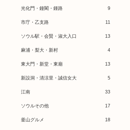
光化門・鐘閣・鍾路
9
市庁・乙支路
11
ソウル駅・会賢・淑大入口
13
麻浦・梨大・新村
4
東大門・新堂・東廟
13
新設洞・清涼里・誠信女大
5
江南
33
ソウルその他
17
釜山グルメ
18