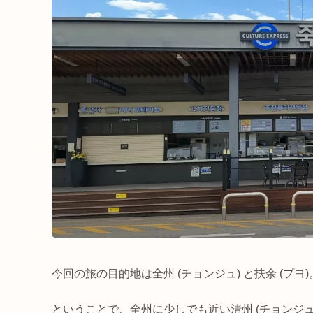
今回の旅の目的地は全州 (チョンジュ) と扶余 (プ
ということで、全州に少しでも近い清州 (チョンジ