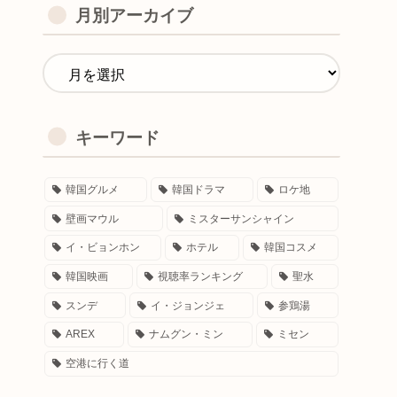
月別アーカイブ
キーワード
韓国グルメ
韓国ドラマ
ロケ地
壁画マウル
ミスターサンシャイン
イ・ビョンホン
ホテル
韓国コスメ
韓国映画
視聴率ランキング
聖水
スンデ
イ・ジョンジェ
参鶏湯
AREX
ナムグン・ミン
ミセン
空港に行く道