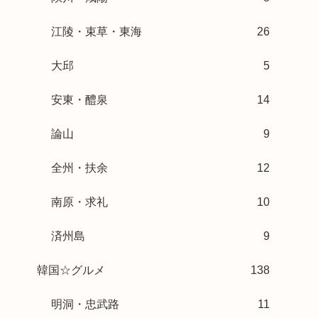
江陵・束草・東海
26
大邱
5
安東・醴泉
14
論山
9
全州・扶余
12
南原・求礼
10
済州島
9
韓国☆グルメ
138
明洞・忠武路
11