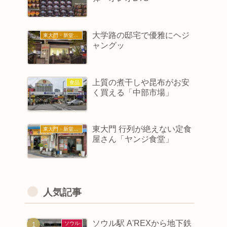
大学路の邸宅で優雅にヘジ
東大門・新堂・東廟
ャングッ
上質の煮干しや昆布がお安
食品
く買える「中部市場」
東大門 行列が絶えない定食
東大門・新堂・東廟
屋さん「ヤンジ食堂」
人気記事
ソウル駅 A'REXから地下鉄
ソウル