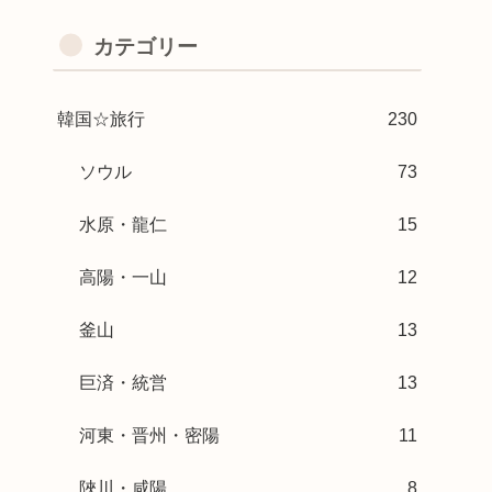
カテゴリー
韓国☆旅行
230
ソウル
73
水原・龍仁
15
高陽・一山
12
釜山
13
巨済・統営
13
河東・晋州・密陽
11
陜川・咸陽
8