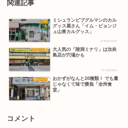
関連記事
ミシュランビブグルマンのカル
江南
グッス屋さん「イム・ビョンジ
ュ山東カルグッス」
2025/10/19
大人気の「陵洞ミナリ」は汝矣
ソウルその他
島店が穴場かも
2025/8/24
おかずがなんと20種類！ でも量
釜山グルメ
じゃなくて味で勝負「全州食
堂」
コメント