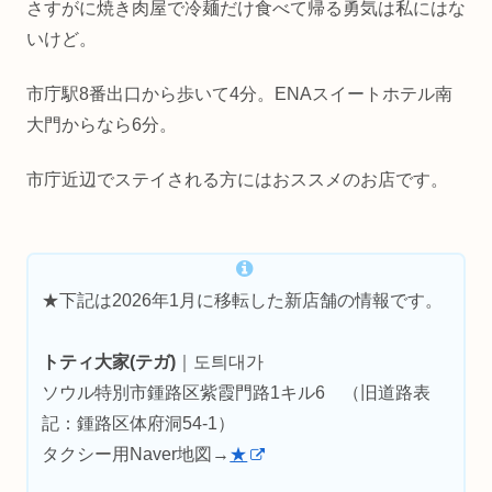
さすがに焼き肉屋で冷麺だけ食べて帰る勇気は私にはな
いけど。
市庁駅8番出口から歩いて4分。ENAスイートホテル南
大門からなら6分。
市庁近辺でステイされる方にはおススメのお店です。
★下記は2026年1月に移転した新店舗の情報です。
トティ大家(テガ)
｜도틔대가
ソウル特別市鍾路区紫霞門路1キル6 （旧道路表
記：鍾路区体府洞54-1）
タクシー用Naver地図→
★