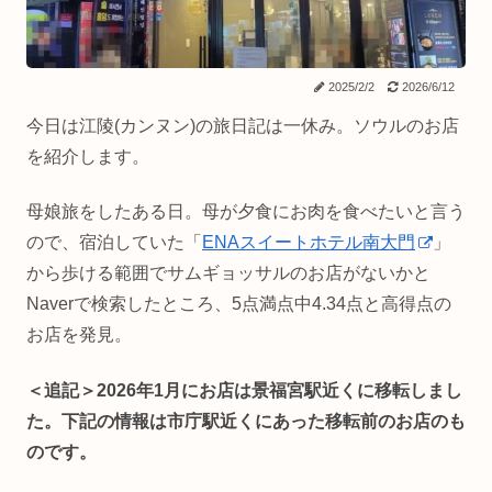
2025/2/2
2026/6/12
今日は江陵(カンヌン)の旅日記は一休み。ソウルのお店
を紹介します。
母娘旅をしたある日。母が夕食にお肉を食べたいと言う
ので、宿泊していた「
ENAスイートホテル南大門
」
から歩ける範囲でサムギョッサルのお店がないかと
Naverで検索したところ、5点満点中4.34点と高得点の
お店を発見。
＜追記＞2026年1月にお店は景福宮駅近くに移転しまし
た。下記の情報は市庁駅近くにあった移転前のお店のも
のです。