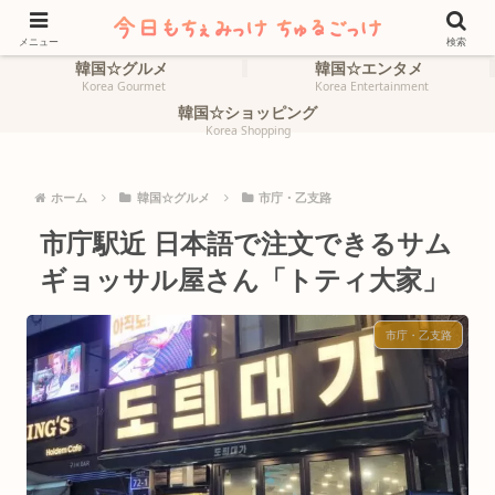
ホーム
韓国☆旅行
HOME
Korea Travel
メニュー
検索
韓国☆グルメ
韓国☆エンタメ
Korea Gourmet
Korea Entertainment
韓国☆ショッピング
Korea Shopping
ホーム
韓国☆グルメ
市庁・乙支路
市庁駅近 日本語で注文できるサム
ギョッサル屋さん「トティ大家」
市庁・乙支路