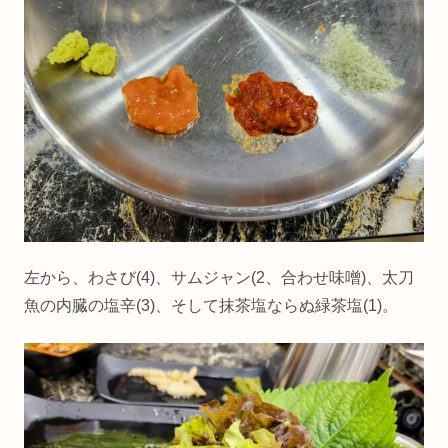
左から、わさび(4)、サムジャン(2、合わせ味噌)、太刀
魚の内臓の塩辛(3)、そして抹茶塩ならぬ緑茶塩(1)。