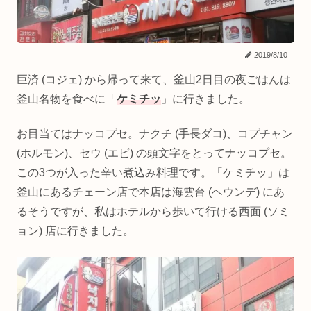
2019/8/10
巨済 (コジェ) から帰って来て、釜山2日目の夜ごはんは
釜山名物を食べに「
ケミチッ
」に行きました。
お目当てはナッコプセ。ナクチ (手長ダコ)、コプチャン
(ホルモン)、セウ (エビ) の頭文字をとってナッコプセ。
この3つが入った辛い煮込み料理です。「ケミチッ」は
釜山にあるチェーン店で本店は海雲台 (ヘウンデ) にあ
るそうですが、私はホテルから歩いて行ける西面 (ソミ
ョン) 店に行きました。