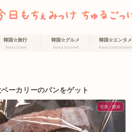
韓国☆旅行
韓国☆グルメ
韓国☆エンタメ
Korea Travel
Korea Gourmet
Korea Entertainmen
3大ベーカリーのパンをゲット
安東・醴泉