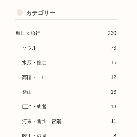
カテゴリー
韓国☆旅行
230
ソウル
73
水原・龍仁
15
高陽・一山
12
釜山
13
巨済・統営
13
河東・晋州・密陽
11
陜川・咸陽
8