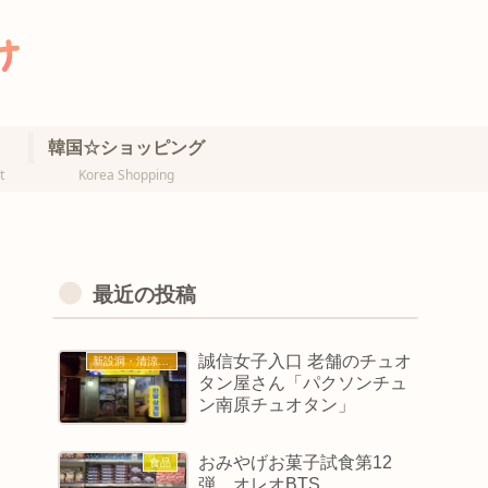
韓国☆ショッピング
t
Korea Shopping
最近の投稿
誠信女子入口 老舗のチュオ
新設洞・清涼里・誠信女大
タン屋さん「パクソンチュ
ン南原チュオタン」
おみやげお菓子試食第12
食品
弾 オレオBTS