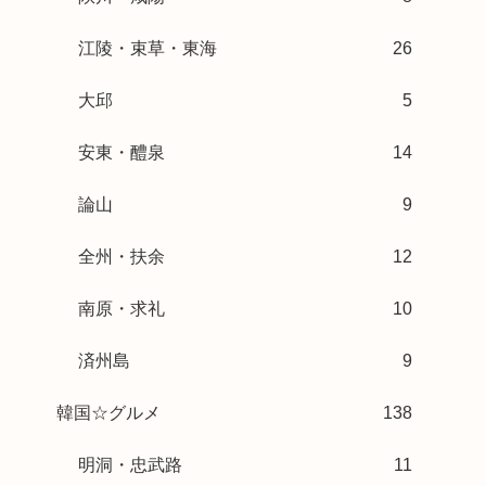
江陵・束草・東海
26
大邱
5
安東・醴泉
14
論山
9
全州・扶余
12
南原・求礼
10
済州島
9
韓国☆グルメ
138
明洞・忠武路
11