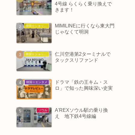
4号線 らくらく乗り換えで
きます！
MIMILINEに行くなら東大門
韓国☆ショッピング
じゃなくて明洞
仁川空港第2ターミナルで
韓国☆ショッピング
タックスリファンド
ドラマ「鉄の王キム・ス
韓国☆エンタメ
ロ」で知った興味深い史実
A'REXソウル駅の乗り換
ソウル
え 地下鉄4号線編