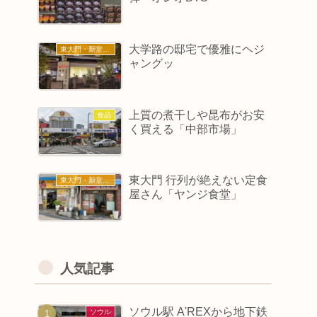
大学路の邸宅で優雅にヘジ
東大門・新堂・東廟
ャングッ
上質の煮干しや昆布がお安
食品
く買える「中部市場」
東大門 行列が絶えない定食
東大門・新堂・東廟
屋さん「ヤンジ食堂」
人気記事
ソウル駅 A'REXから地下鉄
ソウル