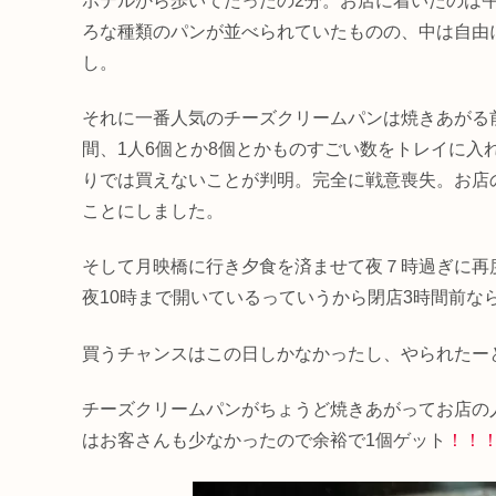
ホテルから歩いてたったの2分。お店に着いたのは
ろな種類のパンが並べられていたものの、中は自由
し。
それに一番人気のチーズクリームパンは焼きあがる
間、1人6個とか8個とかものすごい数をトレイに入
りでは買えないことが判明。完全に戦意喪失。お店
ことにしました。
そして月映橋に行き夕食を済ませて夜７時過ぎに再
夜10時まで開いているっていうから閉店3時間前な
買うチャンスはこの日しかなかったし、やられたー
チーズクリームパンがちょうど焼きあがってお店の
はお客さんも少なかったので余裕で1個ゲット
！！