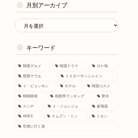
月別アーカイブ
キーワード
韓国グルメ
韓国ドラマ
ロケ地
壁画マウル
ミスターサンシャイン
イ・ビョンホン
ホテル
韓国コスメ
韓国映画
視聴率ランキング
聖水
スンデ
イ・ジョンジェ
参鶏湯
AREX
ナムグン・ミン
ミセン
空港に行く道