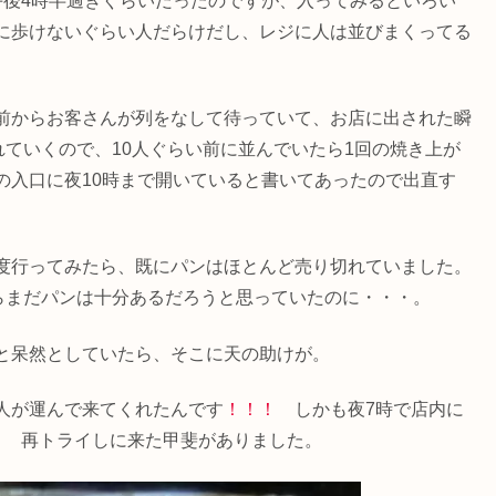
午後4時半過ぎぐらいだったのですが、入ってみるといろい
に歩けないぐらい人だらけだし、レジに人は並びまくってる
前からお客さんが列をなして待っていて、お店に出された瞬
れていくので、10人ぐらい前に並んでいたら1回の焼き上が
の入口に夜10時まで開いていると書いてあったので出直す
度行ってみたら、既にパンはほとんど売り切れていました。
らまだパンは十分あるだろうと思っていたのに・・・。
と呆然としていたら、そこに天の助けが。
人が運んで来てくれたんです
！！！
しかも夜7時で店内に
！
再トライしに来た甲斐がありました。