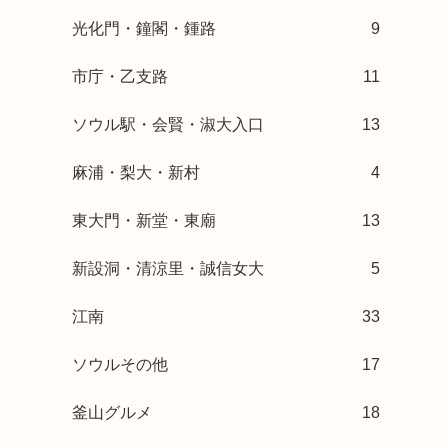
光化門・鐘閣・鍾路
9
市庁・乙支路
11
ソウル駅・会賢・淑大入口
13
麻浦・梨大・新村
4
東大門・新堂・東廟
13
新設洞・清涼里・誠信女大
5
江南
33
ソウルその他
17
釜山グルメ
18