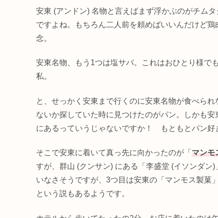
安東 (アンドン) 名物と言えばまず浮かぶのがチ
ですよね。もちろん二人前を頼めばいいんだけど鶏
念。
安東名物、もう1つは塩サバ。これはおひとり様で
私。
と、せっかく安東まで行くのに安東名物が食べられ
ないか探していた時に見つけたのがパン。しかも安
にあるっていうじゃないですか！ もともとパン好
そこで安東に着いて真っ先に向かったのが「
マンモス
すが、群山 (クンサン) にある「李盛堂 (イソンダン)
いなさそうですが、3つ目は安東の「マンモス製菓」では
という説もあるようです。