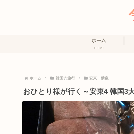
ホーム
HOME
ホーム
韓国☆旅行
安東・醴泉
おひとり様が行く～安東4 韓国