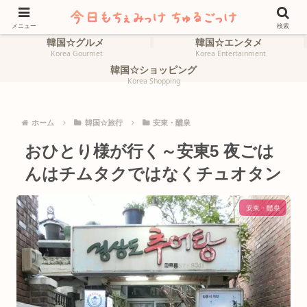
ホーム
韓国☆旅行
HOME
Korea Travel
メニュー
検索
韓国☆グルメ
韓国☆エンタメ
Korea Gourmet
Korea Entertainment
韓国☆ショッピング
Korea Shopping
ホーム
韓国☆旅行
安東・醴泉
おひとり様が行く～安東5 夜ごは
んはチムタクではなくチュオタン
安東・醴泉