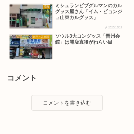
ミシュランビブグルマンのカル
江南
グッス屋さん「イム・ビョンジ
ュ山東カルグッス」
2025/10/19
ソウル3大コングッス「晋州会
市庁・乙支路
館」は開店直後がねらい目
コメント
コメントを書き込む