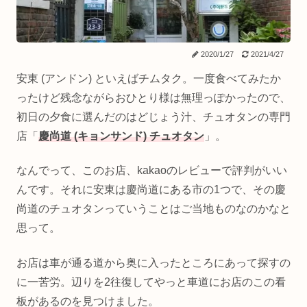
2020/1/27
2021/4/27
安東 (アンドン) といえばチムタク。一度食べてみたか
ったけど残念ながらおひとり様は無理っぽかったので、
初日の夕食に選んだのはどじょう汁、チュオタンの専門
店「
慶尚道 (キョンサンド) チュオタン
」。
なんでって、このお店、kakaoのレビューで評判がいい
んです。それに安東は慶尚道にある市の1つで、その慶
尚道のチュオタンっていうことはご当地ものなのかなと
思って。
お店は車が通る道から奥に入ったところにあって探すの
に一苦労。辺りを2往復してやっと車道にお店のこの看
板があるのを見つけました。