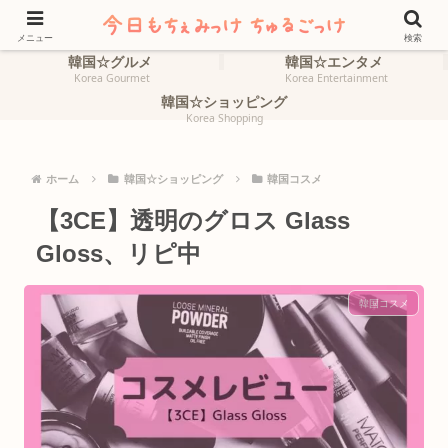
ホーム
韓国☆旅行
HOME
Korea Travel
メニュー
検索
韓国☆グルメ
韓国☆エンタメ
Korea Gourmet
Korea Entertainment
韓国☆ショッピング
Korea Shopping
ホーム
韓国☆ショッピング
韓国コスメ
【3CE】透明のグロス Glass
Gloss、リピ中
韓国コスメ