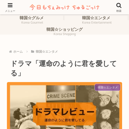
ホーム
韓国☆旅行
HOME
Korea Travel
メニュー
検索
韓国☆グルメ
韓国☆エンタメ
Korea Gourmet
Korea Entertainment
韓国☆ショッピング
Korea Shopping
ホーム
韓国☆エンタメ
ドラマ「運命のように君を愛して
る」
韓国☆エンタメ