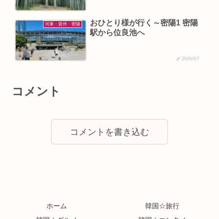
おひとり様が行く～密陽1 密陽
河東・晋州・密陽
駅から位良池へ
2026/3/7
コメント
コメントを書き込む
ホーム
韓国☆旅行