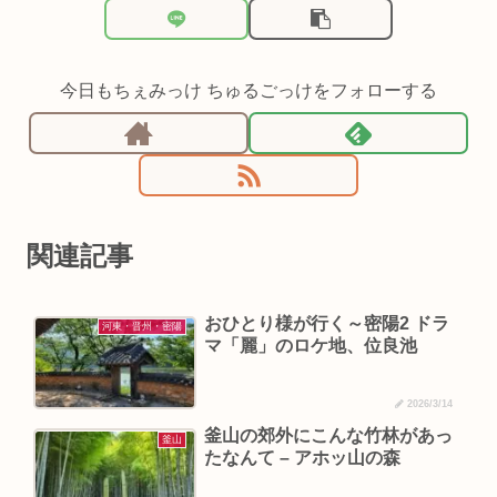
今日もちぇみっけ ちゅるごっけをフォローする
関連記事
おひとり様が行く～密陽2 ドラ
河東・晋州・密陽
マ「麗」のロケ地、位良池
2026/3/14
釜山の郊外にこんな竹林があっ
釜山
たなんて – アホッ山の森