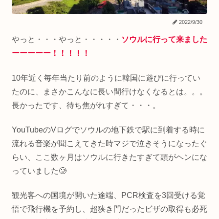
2022/9/30
やっと・・・やっと・・・・・
ソウルに行って来ました
ーーーーー！！！！！
10年近く毎年当たり前のように韓国に遊びに行ってい
たのに、まさかこんなに長い間行けなくなるとは。。。
長かったです、待ち焦がれすぎて・・・。
YouTubeのVログでソウルの地下鉄で駅に到着する時に
流れる音楽が聞こえてきた時マジで泣きそうになったぐ
らい、ここ数ヶ月はソウルに行きたすぎて頭がヘンにな
っていました🥲
観光客への国境が開いた途端、PCR検査を3回受ける覚
悟で飛行機を予約し、超狭き門だったビザの取得も必死