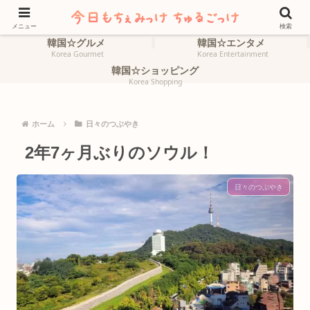
ホーム
韓国☆旅行
HOME
Korea Travel
メニュー
検索
韓国☆グルメ
韓国☆エンタメ
Korea Gourmet
Korea Entertainment
韓国☆ショッピング
Korea Shopping
ホーム
日々のつぶやき
2年7ヶ月ぶりのソウル！
日々のつぶやき