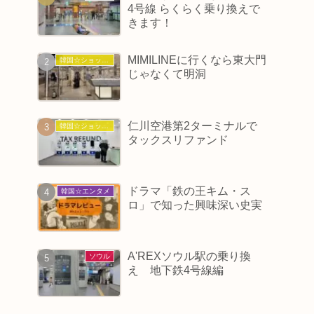
4号線 らくらく乗り換えで
きます！
MIMILINEに行くなら東大門
韓国☆ショッピング
じゃなくて明洞
仁川空港第2ターミナルで
韓国☆ショッピング
タックスリファンド
ドラマ「鉄の王キム・ス
韓国☆エンタメ
ロ」で知った興味深い史実
A'REXソウル駅の乗り換
ソウル
え 地下鉄4号線編