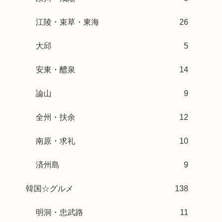
江陵・束草・東海
26
大邱
5
安東・醴泉
14
論山
9
全州・扶余
12
南原・求礼
10
済州島
9
韓国☆グルメ
138
明洞・忠武路
11