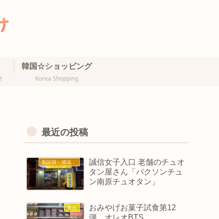
韓国☆ショッピング
t
Korea Shopping
最近の投稿
誠信女子入口 老舗のチュオ
新設洞・清涼里・誠信女大
タン屋さん「パクソンチュ
ン南原チュオタン」
おみやげお菓子試食第12
食品
弾 オレオBTS