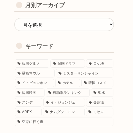
月別アーカイブ
キーワード
韓国グルメ
韓国ドラマ
ロケ地
壁画マウル
ミスターサンシャイン
イ・ビョンホン
ホテル
韓国コスメ
韓国映画
視聴率ランキング
聖水
スンデ
イ・ジョンジェ
参鶏湯
AREX
ナムグン・ミン
ミセン
空港に行く道