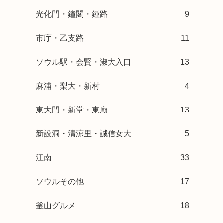
光化門・鐘閣・鍾路
9
市庁・乙支路
11
ソウル駅・会賢・淑大入口
13
麻浦・梨大・新村
4
東大門・新堂・東廟
13
新設洞・清涼里・誠信女大
5
江南
33
ソウルその他
17
釜山グルメ
18