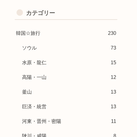
カテゴリー
韓国☆旅行
230
ソウル
73
水原・龍仁
15
高陽・一山
12
釜山
13
巨済・統営
13
河東・晋州・密陽
11
陜川・咸陽
8