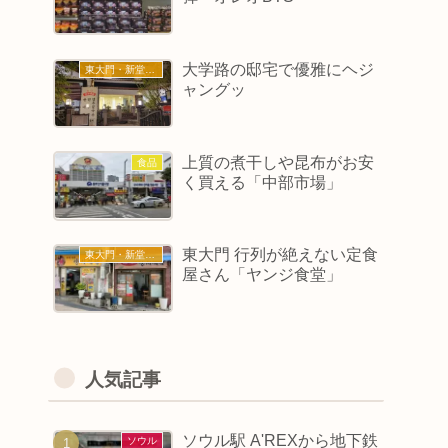
大学路の邸宅で優雅にヘジ
東大門・新堂・東廟
ャングッ
上質の煮干しや昆布がお安
食品
く買える「中部市場」
東大門 行列が絶えない定食
東大門・新堂・東廟
屋さん「ヤンジ食堂」
人気記事
ソウル駅 A'REXから地下鉄
ソウル