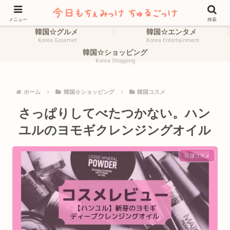
ホーム
韓国☆旅行
HOME
Korea Travel
メニュー
検索
韓国☆グルメ
韓国☆エンタメ
Korea Gourmet
Korea Entertainment
韓国☆ショッピング
Korea Shopping
ホーム
韓国☆ショッピング
韓国コスメ
さっぱりしてべたつかない。ハン
ユルのヨモギクレンジングオイル
韓国コスメ