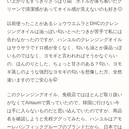
い上がりもすっきりさっぱり🤗 ボトルが落ち着いたグ
リーンで清潔感があってオイル感が見えないのも好き🙂
以前使ったことがあるシュウウエムラとDHCのクレン
ジングオイルは油っぽい匂いとべたつきが苦手で私には
合わなかったのですが、ハンユルのクレンジングオイル
はサラサラでドロ感が全くなく、匂いも油とか薬品っぽ
いものではなく、ヨモギと言われればそうかなぐらい
の、ほんのりとした、ちょっと甘さのある？匂い。ヨモ
ギ蒸しのような強烈なヨモギの匂いを想像した方、全然
違いますのでご安心を🤭
このクレンジングオイル、免税店ではほとんど取り扱い
がなくてAritaumで買っていたので、韓国に行けない今
は手に入らないものだと思い込んでいたのですが、商品
名を確認しようと先程ググってみたら、ハンユルはアモ
ーレパシフィックグループのブランドだから、日本では