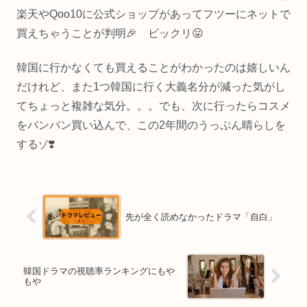
楽天やQoo10に公式ショップがあってフツーにネットで
買えちゃうことが判明🎉 ビックリ😛
韓国に行かなくても買えることがわかったのは嬉しいん
だけれど、また1つ韓国に行く大義名分が減った気がし
てちょっと複雑な気分。。。でも、次に行ったらコスメ
をバンバン買い込んで、この2年間のうっぷん晴らしを
する
❣️
ゾ
先が全く読めなかったドラマ「自白」
韓国ドラマの視聴率ランキングにもや
もや