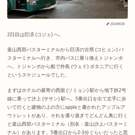
2019/6/30
2日目は巨済 (コジェ) へ。
釜山西部バスターミナルから巨済の古県 (コヒョン) バ
スターミナルへ行き、市内バスに乗り換えトジャンポ
へ。トジャンポから船で外島 (ウェド) ボタニアに行く
というスケジュールでした。
まずはホテルの最寄の西面 (ソミョン) 駅から地下鉄2号
線に乗って沙上 (ササン) 駅へ。5番出口を出て左手に歩
いて行くと建物の上の方にappleと書かれたアップルア
ウトレットがあり、それを通り過ぎてどんどん奥に行く
と釜山西部バスターミナル（別名：釜山沙上バスターミ
ナル）があります。5番出口から2-3分ぐらいだったと思