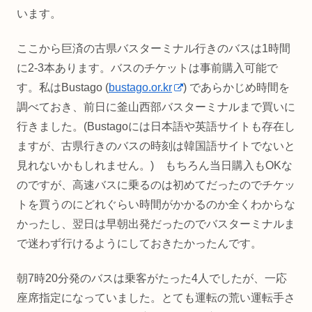
います。
ここから巨済の古県バスターミナル行きのバスは1時間
に2-3本あります。バスのチケットは事前購入可能で
す。私はBustago (
bustago.or.kr
) であらかじめ時間を
調べておき、前日に釜山西部バスターミナルまで買いに
行きました。(Bustagoには日本語や英語サイトも存在し
ますが、古県行きのバスの時刻は韓国語サイトでないと
見れないかもしれません。) もちろん当日購入もOKな
のですが、高速バスに乗るのは初めてだったのでチケッ
トを買うのにどれぐらい時間がかかるのか全くわからな
かったし、翌日は早朝出発だったのでバスターミナルま
で迷わず行けるようにしておきたかったんです。
朝7時20分発のバスは乗客がたった4人でしたが、一応
座席指定になっていました。とても運転の荒い運転手さ