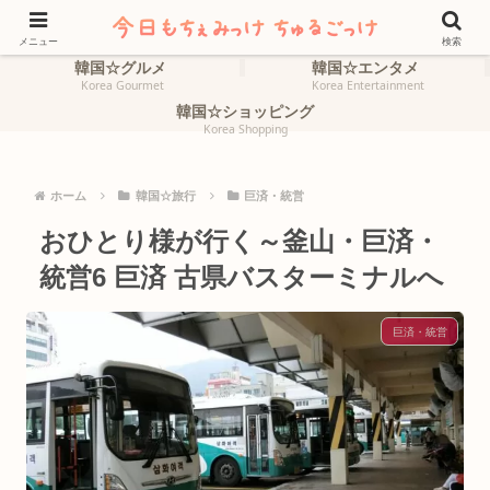
ホーム
韓国☆旅行
HOME
Korea Travel
メニュー
検索
韓国☆グルメ
韓国☆エンタメ
Korea Gourmet
Korea Entertainment
韓国☆ショッピング
Korea Shopping
ホーム
韓国☆旅行
巨済・統営
おひとり様が行く～釜山・巨済・
統営6 巨済 古県バスターミナルへ
巨済・統営