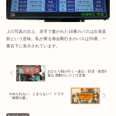
上の写真の左上、赤字で書かれた16番のバスは出発直
前という意味。私が乗る海金剛行きのバスは55番、一
番右下に表示されています。
おひとり様が行く～釜山・巨済・統営5
釜山 感動のシジミ汁定食
やめられない、とまらない！ ドラマ
「秘密の森」