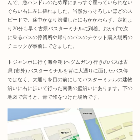
んで、急ハンドルのため席にまっすぐ座っていられない
ぐらい右に左に揺れました。当然おっそろしいほどのス
ピードで、途中かなり渋滞したにもかかわらず、定刻よ
り20分も早く古県バスターミナルに到着。おかげで次
に乗るバスの停留所や帰りのバスのチケット購入場所の
チェックが事前にできました。
トジャンポに行く海金剛 (ヘグムガン) 行きのバスは古
県 (市外) バスターミナルを背に大通りに面したバス停
ではなく、大通りを目の前にしてバスターミナルの建物
沿いに右に歩いて行った南側の壁沿いにあります。下の
地図で言うと、青で印をつけた場所です。