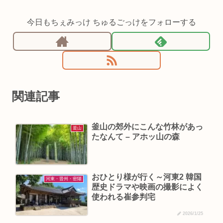
今日もちぇみっけ ちゅるごっけをフォローする
関連記事
釜山の郊外にこんな竹林があっ
釜山
たなんて – アホッ山の森
おひとり様が行く～河東2 韓国
河東・晋州・密陽
歴史ドラマや映画の撮影によく
使われる崔参判宅
2026/1/25