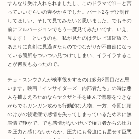
すんなり受け入れられましたし、このドラマで唯一と言
っていいぐらいの爽やかさでした。パート2をぜひ制作
してほしい、そして見てみたいと思いました。でもその
前にフルバージョンでもう一度見てみたいです、いえ、
見ます！ というのも、私が見たのはテレビ短縮版で、
あまりに真剣に見過ぎたものでつながりが不自然になっ
ている箇所をついつい見つけてしまい、イライラするこ
とが何度もあったので。
チョ・スンウさんが検事役をするのは多分2回目だと思
います。映画「インサイダーズ 内部者たち」の時は悪
人を捕まえるためならヤクザと手を組んで悪態をつきな
がらでもガンガン攻める行動的な人物、一方、今回は頭
のけがの後遺症で感情を失ってしまっているため常に無
表情で静かで、でも感情がないせいで権力者からの圧力
を圧力と感じないからか、圧力にも脅迫にも屈せず巨悪