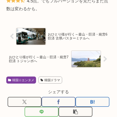
4.5
点。でもフルバージョンを見たらまた点
数は変わるかも。
おひとり様が行く～釜山・巨済・統営6
巨済 古県バスターミナルへ
おひとり様が行く～釜山・巨済・統営7
巨済 トジャンポへ
韓国☆エンタメ
韓国ドラマ
シェアする