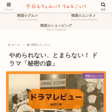
ホーム
韓国☆旅行
HOME
Korea Travel
メニュー
検索
韓国☆グルメ
韓国☆エンタメ
Korea Gourmet
Korea Entertainment
韓国☆ショッピング
Korea Shopping
ホーム
韓国☆エンタメ
やめられない、とまらない！ ド
ラマ「秘密の森」
韓国☆エンタメ