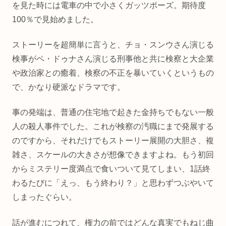
を見た時には電車の中で小さくガッツポーズ。期待度
100％で見始めました。
ストーリーを超簡単に言うと、チョ・スンウさん演じる
検事がペ・ドゥナさん演じる刑事他と共に検察と大企業
や政治家との癒着、検察の不正を暴いていくというもの
で、かなり硬派なドラマです。
事の発端は、普通の住宅地で起きた金持ちでもない一般
人の殺人事件でした。これが検察の汚職にまで発展する
のですから、それだけでもストーリー展開の大胆さ、複
雑さ、スケールの大きさが想像できますよね。もう初回
からミステリー度満点で食いついて見てしまい、1話終
わるたびに「えっ、もう終わり？」と思わずつぶやいて
しまったぐらい。
話が進むにつれて、権力の前ではどんな真実でもねじ曲