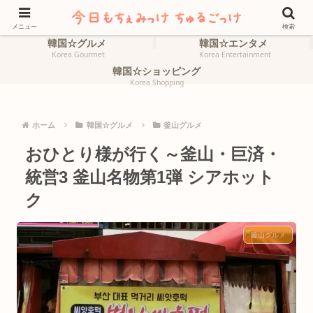
ホーム
韓国☆旅行
HOME
Korea Travel
メニュー
検索
韓国☆グルメ
韓国☆エンタメ
Korea Gourmet
Korea Entertainment
韓国☆ショッピング
Korea Shopping
ホーム
韓国☆グルメ
釜山グルメ
おひとり様が行く～釜山・巨済・
統営3 釜山名物第1弾 シアホット
ク
釜山グルメ