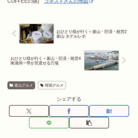
COFFEEの隣)
コネストさんの地図
おひとり様が行く～釜山・巨済・統営2
釜山 ホテルレポ
おひとり様が行く～釜山・巨済・統営4
南浦洞一帯が見渡せる穴場
釜山グルメ
韓国グルメ
シェアする