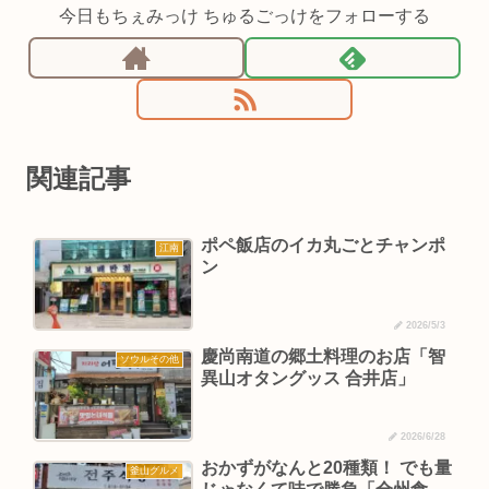
今日もちぇみっけ ちゅるごっけをフォローする
関連記事
ポペ飯店のイカ丸ごとチャンポ
江南
ン
2026/5/3
慶尚南道の郷土料理のお店「智
ソウルその他
異山オタングッス 合井店」
2026/6/28
おかずがなんと20種類！ でも量
釜山グルメ