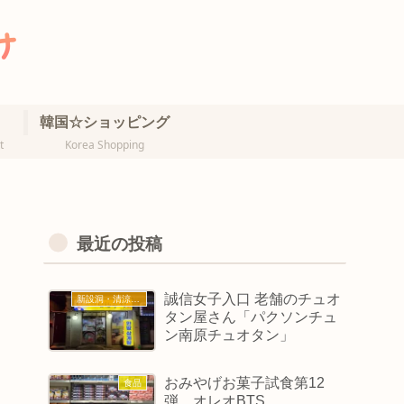
韓国☆ショッピング
t
Korea Shopping
最近の投稿
誠信女子入口 老舗のチュオ
新設洞・清涼里・誠信女大
タン屋さん「パクソンチュ
ン南原チュオタン」
おみやげお菓子試食第12
食品
弾 オレオBTS