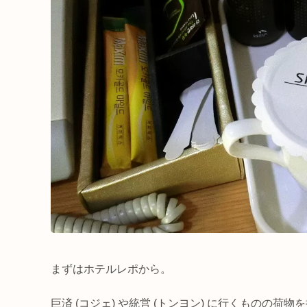
まずはホテルレポから。
巨済 (コジェ) や統営 (トンヨン) に行くものの