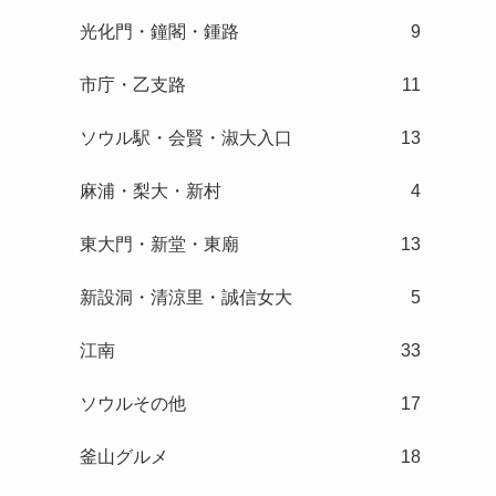
光化門・鐘閣・鍾路
9
市庁・乙支路
11
ソウル駅・会賢・淑大入口
13
麻浦・梨大・新村
4
東大門・新堂・東廟
13
新設洞・清涼里・誠信女大
5
江南
33
ソウルその他
17
釜山グルメ
18