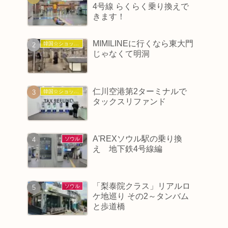
4号線 らくらく乗り換えで
きます！
MIMILINEに行くなら東大門
韓国☆ショッピング
じゃなくて明洞
仁川空港第2ターミナルで
韓国☆ショッピング
タックスリファンド
A'REXソウル駅の乗り換
ソウル
え 地下鉄4号線編
「梨泰院クラス」リアルロ
ソウル
ケ地巡り その2～タンバム
と歩道橋