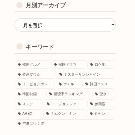
月別アーカイブ
キーワード
韓国グルメ
韓国ドラマ
ロケ地
壁画マウル
ミスターサンシャイン
イ・ビョンホン
ホテル
韓国コスメ
韓国映画
視聴率ランキング
聖水
スンデ
イ・ジョンジェ
参鶏湯
AREX
ナムグン・ミン
ミセン
空港に行く道