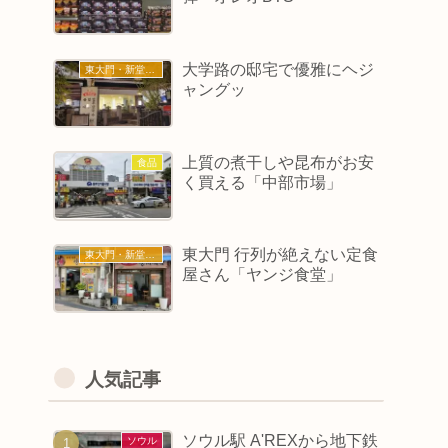
大学路の邸宅で優雅にヘジ
東大門・新堂・東廟
ャングッ
上質の煮干しや昆布がお安
食品
く買える「中部市場」
東大門 行列が絶えない定食
東大門・新堂・東廟
屋さん「ヤンジ食堂」
人気記事
ソウル駅 A'REXから地下鉄
ソウル