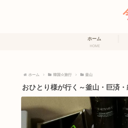
ホーム
HOME
ホーム
韓国☆旅行
釜山
おひとり様が行く～釜山・巨済・統