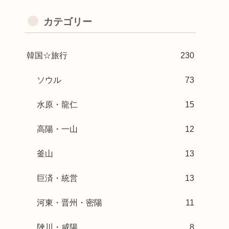
カテゴリー
韓国☆旅行
230
ソウル
73
水原・龍仁
15
高陽・一山
12
釜山
13
巨済・統営
13
河東・晋州・密陽
11
陜川・咸陽
8