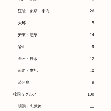
江陵・束草・東海
26
大邱
5
安東・醴泉
14
論山
9
全州・扶余
12
南原・求礼
10
済州島
9
韓国☆グルメ
138
明洞・忠武路
11