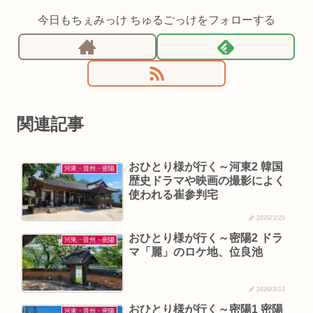
今日もちぇみっけ ちゅるごっけをフォローする
関連記事
おひとり様が行く～河東2 韓国
河東・晋州・密陽
歴史ドラマや映画の撮影によく
使われる崔参判宅
2026/1/25
おひとり様が行く～密陽2 ドラ
河東・晋州・密陽
マ「麗」のロケ地、位良池
2026/3/14
おひとり様が行く～密陽1 密陽
河東・晋州・密陽