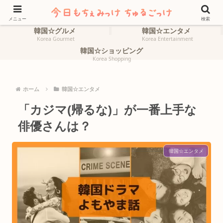
ホーム
韓国☆旅行
HOME
Korea Travel
メニュー
検索
韓国☆グルメ
韓国☆エンタメ
Korea Gourmet
Korea Entertainment
韓国☆ショッピング
Korea Shopping
ホーム
韓国☆エンタメ
「カジマ(帰るな)」が一番上手な
俳優さんは？
韓国☆エンタメ