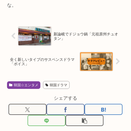
な。
新論峴でドジョウ鍋「元祖原州チュオ
タン」
全く新しいタイプのサスペンスドラマ
「ボイス」
韓国☆エンタメ
韓国ドラマ
シェアする