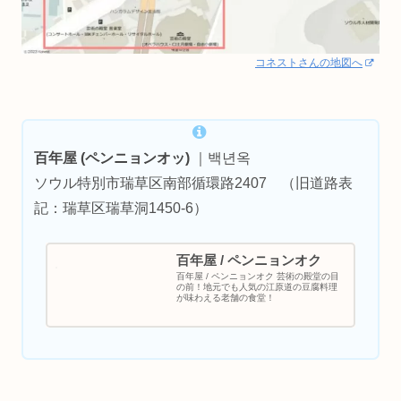
コネストさんの地図へ
百年屋 (ペンニョンオッ)
｜백년옥
ソウル特別市瑞草区南部循環路2407 （旧道路表
記：瑞草区瑞草洞1450-6）
百年屋 / ペンニョンオク
百年屋 / ペンニョンオク 芸術の殿堂の目
の前！地元でも人気の江原道の豆腐料理
が味わえる老舗の食堂！