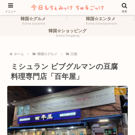
ホーム
韓国☆旅行
HOME
Korea Travel
メニュー
検索
韓国☆グルメ
韓国☆エンタメ
Korea Gourmet
Korea Entertainment
韓国☆ショッピング
Korea Shopping
ホーム
韓国☆グルメ
江南
ミシュラン ビブグルマンの豆腐
料理専門店「百年屋」
江南