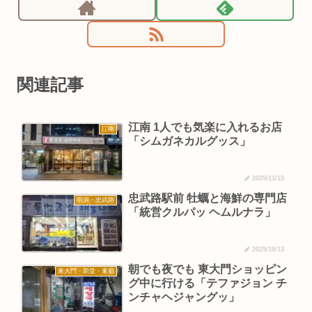
関連記事
江南 1人でも気楽に入れるお店
江南
「シムガネカルグッス」
2025/11/15
忠武路駅前 牡蠣と海鮮の専門店
明洞・忠武路
「統営クルパッ ヘムルナラ」
2025/10/13
朝でも夜でも 東大門ショッピン
東大門・新堂・東廟
グ中に行ける「テファジョン チ
ンチャヘジャングッ」