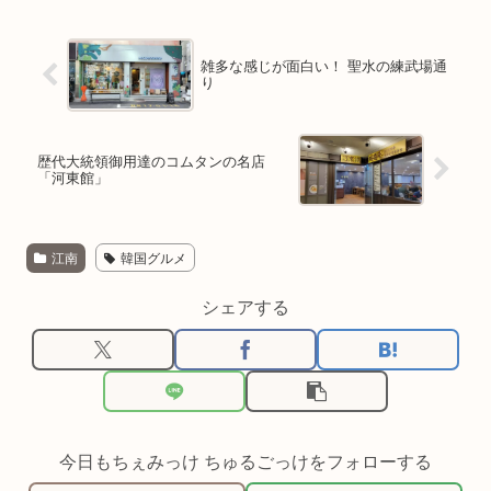
雑多な感じが面白い！ 聖水の練武場通
り
歴代大統領御用達のコムタンの名店
「河東館」
江南
韓国グルメ
シェアする
今日もちぇみっけ ちゅるごっけをフォローする