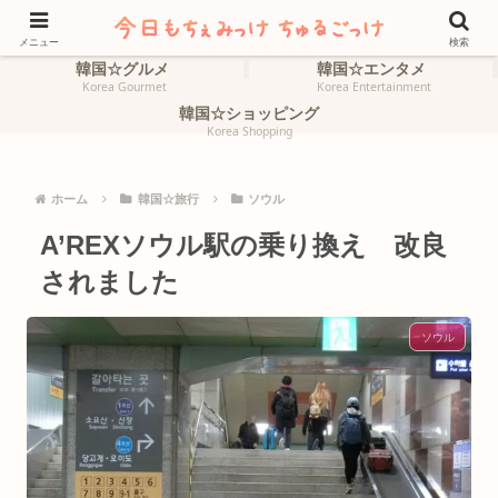
ホーム
韓国☆旅行
HOME
Korea Travel
メニュー
検索
韓国☆グルメ
韓国☆エンタメ
Korea Gourmet
Korea Entertainment
韓国☆ショッピング
Korea Shopping
ホーム
韓国☆旅行
ソウル
A’REXソウル駅の乗り換え 改良
されました
ソウル