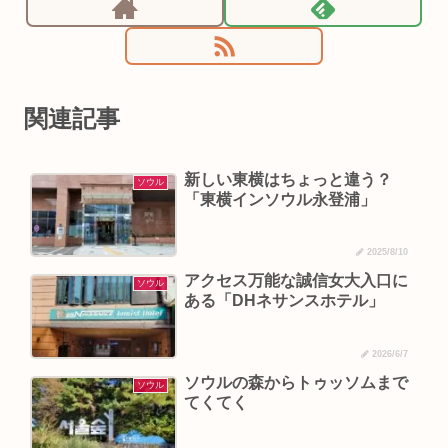
関連記事
新しい東横はちょっと違う？
ソウル
「東横インソウル永登浦」
2025/8/10
アクセス万能な誠信女大入口に
ソウル
ある「DHネサンスホテル」
2026/6/7
ソウルの森からトゥッソムまで
ソウル
てくてく