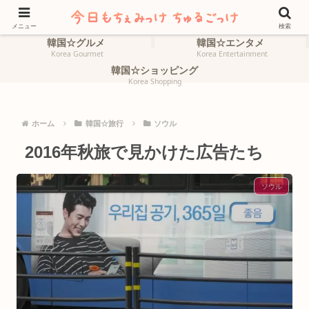
ホーム
韓国☆旅行
HOME
Korea Travel
メニュー
検索
韓国☆グルメ
韓国☆エンタメ
Korea Gourmet
Korea Entertainment
韓国☆ショッピング
Korea Shopping
ホーム
韓国☆旅行
ソウル
2016年秋旅で見かけた広告たち
ソウル