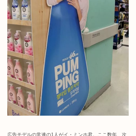
広告モデルの常連の1人がイ・ミンホ君。ここ数年、次