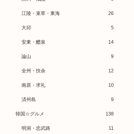
江陵・束草・東海
26
大邱
5
安東・醴泉
14
論山
9
全州・扶余
12
南原・求礼
10
済州島
9
韓国☆グルメ
138
明洞・忠武路
11