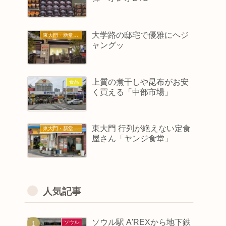
大学路の邸宅で優雅にヘジ
東大門・新堂・東廟
ャングッ
上質の煮干しや昆布がお安
食品
く買える「中部市場」
東大門 行列が絶えない定食
東大門・新堂・東廟
屋さん「ヤンジ食堂」
人気記事
ソウル駅 A'REXから地下鉄
ソウル