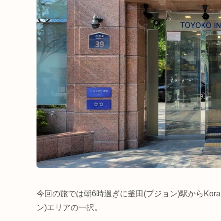
今回の旅では朝6時過ぎに釜田(プジョン)駅からKor
ン)エリアの一択。