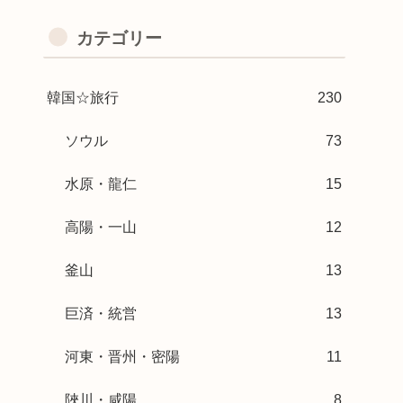
カテゴリー
韓国☆旅行
230
ソウル
73
水原・龍仁
15
高陽・一山
12
釜山
13
巨済・統営
13
河東・晋州・密陽
11
陜川・咸陽
8