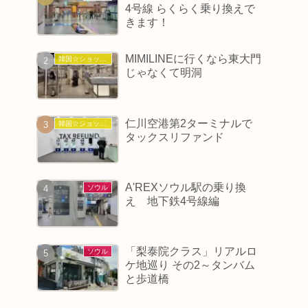
4号線 らくらく乗り換えで
きます！
MIMILINEに行くなら東大門
韓国☆ショッピング
じゃなくて明洞
仁川空港第2ターミナルで
韓国☆ショッピング
タックスリファンド
A'REXソウル駅の乗り換
ソウル
え 地下鉄4号線編
「梨泰院クラス」リアルロ
ソウル
ケ地巡り その2～タンバム
と歩道橋