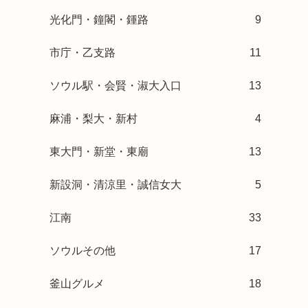
光化門・鐘閣・鍾路
9
市庁・乙支路
11
ソウル駅・会賢・淑大入口
13
麻浦・梨大・新村
4
東大門・新堂・東廟
13
新設洞・清涼里・誠信女大
5
江南
33
ソウルその他
17
釜山グルメ
18