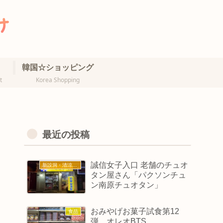
韓国☆ショッピング
t
Korea Shopping
最近の投稿
誠信女子入口 老舗のチュオ
新設洞・清涼里・誠信女大
タン屋さん「パクソンチュ
ン南原チュオタン」
おみやげお菓子試食第12
食品
弾 オレオBTS