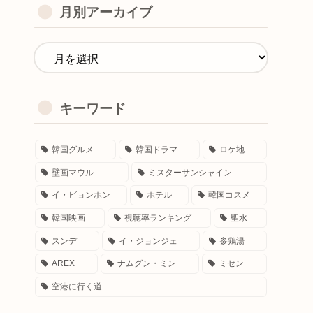
月別アーカイブ
キーワード
韓国グルメ
韓国ドラマ
ロケ地
壁画マウル
ミスターサンシャイン
イ・ビョンホン
ホテル
韓国コスメ
韓国映画
視聴率ランキング
聖水
スンデ
イ・ジョンジェ
参鶏湯
AREX
ナムグン・ミン
ミセン
空港に行く道