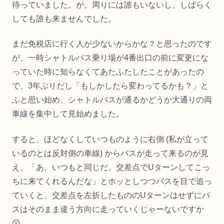
待っていました。が、周りには誰もいないし、しばらく
しても誰も来ませんでした。
まだ免税店に行く人が少ないからかな？と思ったのです
が、一時シャトルバス乗り場が4番出口の前に変更にな
っていた時に知らなくてあたふたしたことがあったの
で、3年ぶりだし「もしかしたら変わってるかも？」と
ふと思い始め、シャトルバスが通るかどうか大通りの両
車線を集中して見始めました。
すると、ほどなくしていつものように右側 (私が立って
いるのとは反対側の車線) からバスが走って来るのが見
え、「あ、いつもと同じだ。交差点でUターンしてこっ
ちに来てくれるんだな」とホッとしつつバスを目で追っ
ていくと、交差点を左折したもののUターンはせずにバ
スはそのまま違う方向に走っていくじゃーないですか
😲