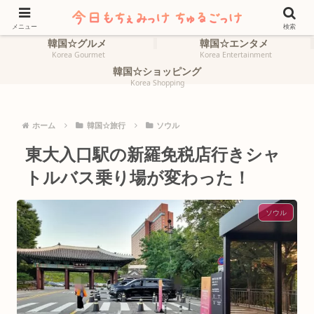
ホーム
韓国☆旅行
HOME
Korea Travel
メニュー
検索
韓国☆グルメ
韓国☆エンタメ
Korea Gourmet
Korea Entertainment
韓国☆ショッピング
Korea Shopping
ホーム
韓国☆旅行
ソウル
東大入口駅の新羅免税店行きシャ
トルバス乗り場が変わった！
ソウル