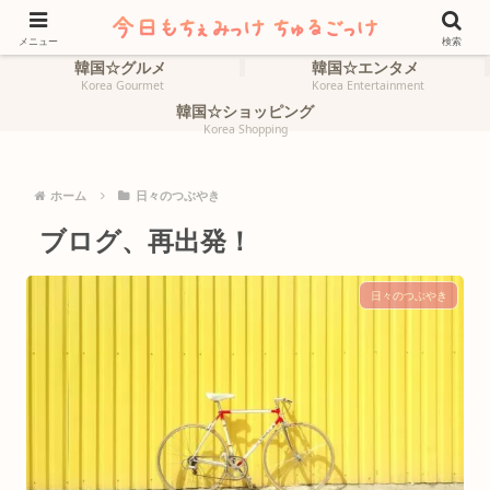
ホーム
韓国☆旅行
HOME
Korea Travel
メニュー
検索
韓国☆グルメ
韓国☆エンタメ
Korea Gourmet
Korea Entertainment
韓国☆ショッピング
Korea Shopping
ホーム
日々のつぶやき
ブログ、再出発！
日々のつぶやき