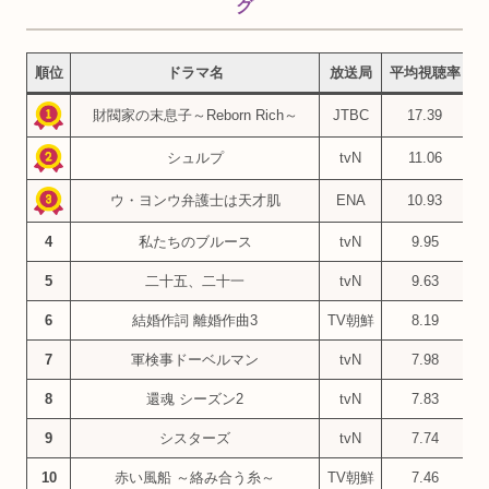
グ
順位
ドラマ名
放送局
平均視聴率
財閥家の末息子～Reborn Rich～
JTBC
17.39
シュルプ
tvN
11.06
ウ・ヨンウ弁護士は天才肌
ENA
10.93
4
私たちのブルース
tvN
9.95
5
二十五、二十一
tvN
9.63
6
結婚作詞 離婚作曲3
TV朝鮮
8.19
7
軍検事ドーベルマン
tvN
7.98
8
還魂 シーズン2
tvN
7.83
9
シスターズ
tvN
7.74
10
赤い風船 ～絡み合う糸～
TV朝鮮
7.46