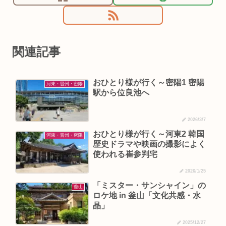
関連記事
おひとり様が行く～密陽1 密陽
河東・晋州・密陽
駅から位良池へ
2026/3/7
おひとり様が行く～河東2 韓国
河東・晋州・密陽
歴史ドラマや映画の撮影によく
使われる崔参判宅
2026/1/25
「ミスター・サンシャイン」の
釜山
ロケ地 in 釜山「文化共感・水
晶」
2025/12/27