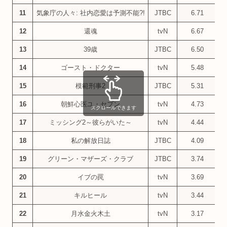
11
気象庁の人々: 社内恋愛は予測不能?!
JTBC
6.71
12
還魂
tvN
6.67
13
39歳
JTBC
6.50
14
ゴースト・ドクター
tvN
5.48
15
模範刑事2
JTBC
5.31
16
朝鮮心医ユ・セプン
tvN
4.73
スクロールできます
17
ミッシング2～彼らがいた～
tvN
4.44
18
私の解放日誌
JTBC
4.09
19
グリーン・マザーズ・クラブ
JTBC
3.74
20
イブの罠
tvN
3.69
21
キルヒール
tvN
3.44
22
月水金火木土
tvN
3.17