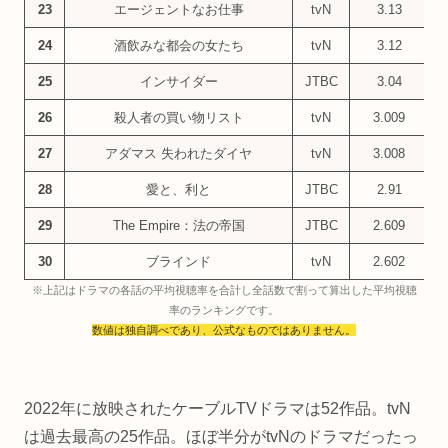
23
エージェントなお仕事
tvN
3.13
24
酒飲みな都会の女たち
tvN
3.12
25
インサイダー
JTBC
3.04
26
殺人者の買い物リスト
tvN
3.009
27
アダマス 失われたダイヤ
tvN
3.008
28
愛と、利と
JTBC
2.91
29
The Empire：法の帝国
JTBC
2.609
30
ブラインド
tvN
2.602
※上記はドラマの各話の平均視聴率を合計し全話数で割って算出した平均視聴
率のランキングです。
数値は独自調べであり、公式なものではありません。
2022年に放映されたケーブルTVドラマは52作品。tvN
は過去最高の25作品。ほぼ半分がtvNのドラマだったっ