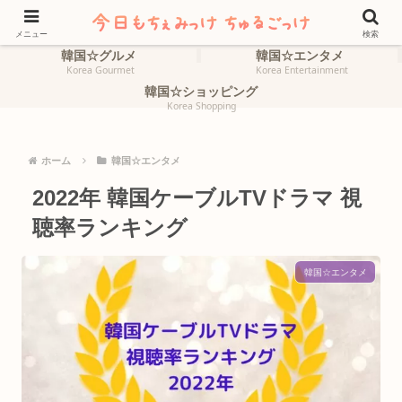
ホーム
韓国☆旅行
HOME
Korea Travel
メニュー
検索
韓国☆グルメ
韓国☆エンタメ
Korea Gourmet
Korea Entertainment
韓国☆ショッピング
Korea Shopping
ホーム
韓国☆エンタメ
2022年 韓国ケーブルTVドラマ 視
聴率ランキング
韓国☆エンタメ