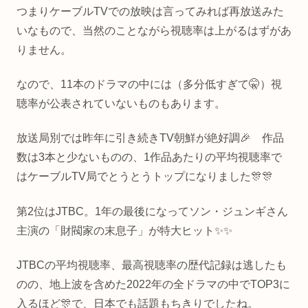
つまりケーブルTVでの放映は言ってみれば再放送みた
いなもので、当然のことながら視聴率は上がるはずがあ
りません。
なので、11本のドラマの中には（多分低すぎて🤫）視
聴率が公表されていないものもあります。
放送局別では昨年に引き続きTV朝鮮が絶好調🎉 作品
数は3本と少ないものの、1作品あたりの平均視聴率で
はケーブルTV局でとうとうトップになりました🎊🎊
第2位はJTBC。1年の最後になってソン・ジュンギさん
主演の「財閥家の末息子」が特大ヒット✨✨
JTBCの平均視聴率、最高視聴率の歴代記録は逃したも
のの、地上波を含めた2022年の全ドラマの中でTOP3に
入るほど🎊で、日本でも話題もちきりでしたね。