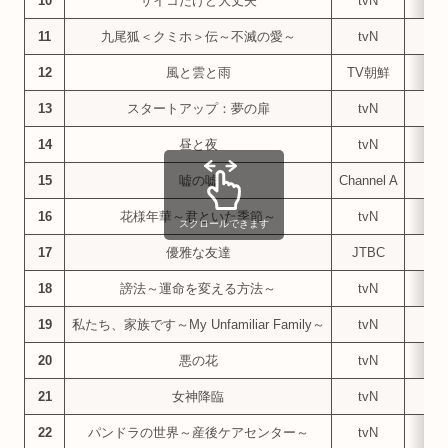
10
サイコだけど大丈夫
tvN
5.
11
九尾狐＜クミホ＞伝～不滅の愛～
tvN
5.
12
風と雲と雨
TV朝鮮
4.
13
スタートアップ：夢の扉
tvN
4.
14
昼と夜
tvN
4.
15
嘘の嘘
Channel A
4.
16
花様年華～君といた季節～
tvN
4.
スクロールできます
17
優雅な友達
JTBC
4.
18
謗法～運命を変える方法～
tvN
4.
19
私たち、家族です～My Unfamiliar Family～
tvN
4.
20
悪の花
tvN
3.
21
女神降臨
tvN
3.
22
パンドラの世界～産後ケアセンター～
tvN
3.