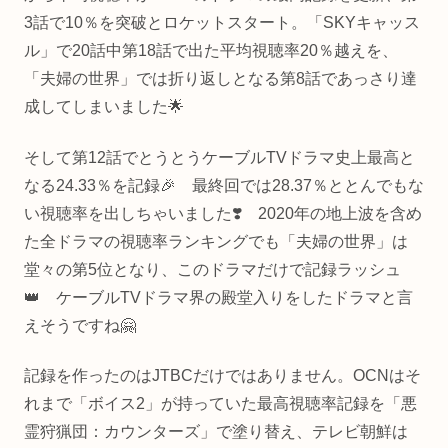
3話で10％を突破とロケットスタート。「SKYキャッス
ル」で20話中第18話で出た平均視聴率20％越えを、
「夫婦の世界」では折り返しとなる第8話であっさり達
成してしまいました🌟
そして第12話でとうとうケーブルTVドラマ史上最高と
なる24.33％を記録🎉 最終回では28.37％ととんでもな
い視聴率を出しちゃいました❣️ 2020年の地上波を含め
た全ドラマの視聴率ランキングでも「夫婦の世界」は
堂々の第5位となり、このドラマだけで記録ラッシュ
👑 ケーブルTVドラマ界の殿堂入りをしたドラマと言
えそうですね🤗
記録を作ったのはJTBCだけではありません。OCNはそ
れまで「ボイス2」が持っていた最高視聴率記録を「悪
霊狩猟団：カウンターズ」で塗り替え、テレビ朝鮮は