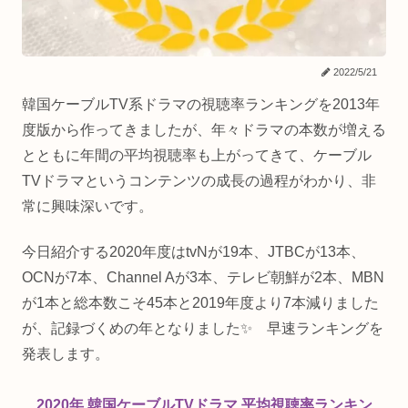
2022/5/21
韓国ケーブルTV系ドラマの視聴率ランキングを2013年
度版から作ってきましたが、年々ドラマの本数が増える
とともに年間の平均視聴率も上がってきて、ケーブル
TVドラマというコンテンツの成長の過程がわかり、非
常に興味深いです。
今日紹介する2020年度はtvNが19本、JTBCが13本、
OCNが7本、Channel Aが3本、テレビ朝鮮が2本、MBN
が1本と総本数こそ45本と2019年度より7本減りました
が、記録づくめの年となりました✨ 早速ランキングを
発表します。
2020年 韓国ケーブルTVドラマ 平均視聴率ランキン