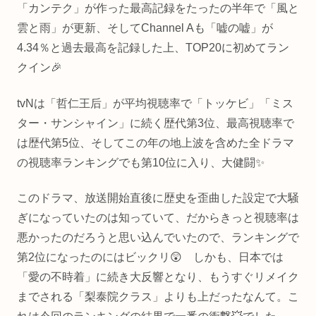
「カンテク」が作った最高記録をたったの半年で「風と
雲と雨」が更新、そしてChannel Aも「嘘の嘘」が
4.34％と過去最高を記録した上、TOP20に初めてラン
クイン🎉
tvNは「哲仁王后」が平均視聴率で「トッケビ」「ミス
ター・サンシャイン」に続く歴代第3位、最高視聴率で
は歴代第5位、そしてこの年の地上波を含めた全ドラマ
の視聴率ランキングでも第10位に入り、大健闘✨
このドラマ、放送開始直後に歴史を歪曲した設定で大騒
ぎになっていたのは知っていて、だからきっと視聴率は
悪かったのだろうと思い込んでいたので、ランキングで
第2位になったのにはビックリ😲 しかも、日本では
「愛の不時着」に続き大反響となり、もうすぐリメイク
までされる「梨泰院クラス」よりも上だったなんて。こ