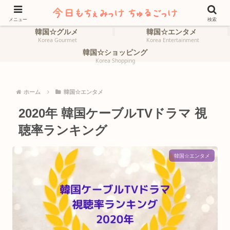
ホーム
韓国☆旅行
HOME
Korea Travel
メニュー
検索
韓国☆グルメ
韓国☆エンタメ
Korea Gourmet
Korea Entertainment
韓国☆ショッピング
Korea Shopping
ホーム
韓国☆エンタメ
2020年 韓国ケーブルTVドラマ 視
聴率ランキング
韓国☆エンタメ