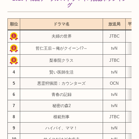
グ
順位
ドラマ名
放送局
平均
夫婦の世界
JTBC
18.
哲仁王后～俺がクイーン!?～
tvN
12.
梨泰院クラス
JTBC
11.
4
賢い医師生活
tvN
10.
5
悪霊狩猟団：カウンターズ
OCN
7.
6
青春の記録
tvN
7.
7
秘密の森2
tvN
7.
8
模範刑事
JTBC
5.
9
ハイバイ、ママ！
tvN
5.