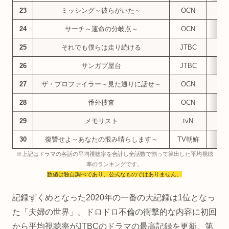
23
ミッシング～彼らがいた～
OCN
3.
24
サーチ～運命の分岐点～
OCN
3.
25
それでも僕らは走り続ける
JTBC
2.
26
サンガプ屋台
JTBC
2.
27
ザ・プロファイラー～見た通りに話せ～
OCN
2.
28
番外捜査
OCN
2.
29
メモリスト
tvN
2.
30
復讐せよ～あなたの恨み晴らします～
TV朝鮮
2.
※上記はドラマの各話の平均視聴率を合計し全話数で割って算出した平均視聴
率のランキングです。
数値は独自調べであり、公式なものではありません。
記録ずくめとなった2020年の一番の大記録は1位となっ
た「夫婦の世界」。ドロドロ不倫の衝撃的な内容に初回
から平均視聴率がJTBCのドラマの最高記録を更新、第