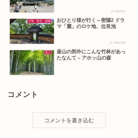
2026/3/7
おひとり様が行く～密陽2 ドラ
河東・晋州・密陽
マ「麗」のロケ地、位良池
2026/3/14
釜山の郊外にこんな竹林があっ
釜山
たなんて – アホッ山の森
コメント
コメントを書き込む