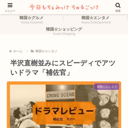
ホーム
韓国☆旅行
HOME
Korea Travel
メニュー
検索
韓国☆グルメ
韓国☆エンタメ
Korea Gourmet
Korea Entertainment
韓国☆ショッピング
Korea Shopping
ホーム
韓国☆エンタメ
半沢直樹並みにスピーディでアツ
いドラマ「補佐官」
韓国☆エンタメ