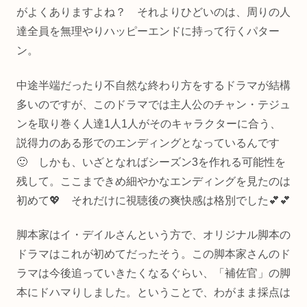
がよくありますよね？ それよりひどいのは、周りの人
達全員を無理やりハッピーエンドに持って行くパター
ン。
中途半端だったり不自然な終わり方をするドラマが結構
多いのですが、このドラマでは主人公のチャン・テジュ
ンを取り巻く人達1人1人がそのキャラクターに合う、
説得力のある形でのエンディングとなっているんです
🙂 しかも、いざとなればシーズン3を作れる可能性を
残して。ここまできめ細やかなエンディングを見たのは
初めて💖 それだけに視聴後の爽快感は格別でした💕💕
脚本家はイ・デイルさんという方で、オリジナル脚本の
ドラマはこれが初めてだったそう。この脚本家さんのド
ラマは今後追っていきたくなるぐらい、「補佐官」の脚
本にドハマりしました。ということで、わがまま採点は