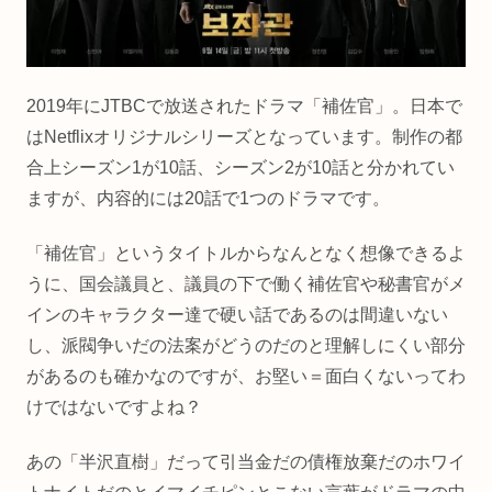
2019年にJTBCで放送されたドラマ「補佐官」。日本で
はNetflixオリジナルシリーズとなっています。制作の都
合上シーズン1が10話、シーズン2が10話と分かれてい
ますが、内容的には20話で1つのドラマです。
「補佐官」というタイトルからなんとなく想像できるよ
うに、国会議員と、議員の下で働く補佐官や秘書官がメ
インのキャラクター達で硬い話であるのは間違いない
し、派閥争いだの法案がどうのだのと理解しにくい部分
があるのも確かなのですが、お堅い＝面白くないってわ
けではないですよね？
あの「半沢直樹」だって引当金だの債権放棄だのホワイ