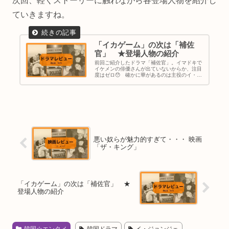
次回、軽くストーリーに触れながら各登場人物を紹介し
ていきますね。
「イカゲーム」の次は「補佐
官」 ★登場人物の紹介
前回ご紹介したドラマ「補佐官」。イマドキで
イケメンの俳優さんが出ていないからか、注目
度はゼロ😯 確かに華があるのは主役のイ・ジ
ョンジェssiとシン・ミナさんぐらいで後はシブ
イ系の俳優さんばかり。でも、脇を固めるのは
韓国ドラマや映画をよく見る...
悪い奴らが魅力的すぎて・・・ 映画
「ザ・キング」
「イカゲーム」の次は「補佐官」 ★
登場人物の紹介