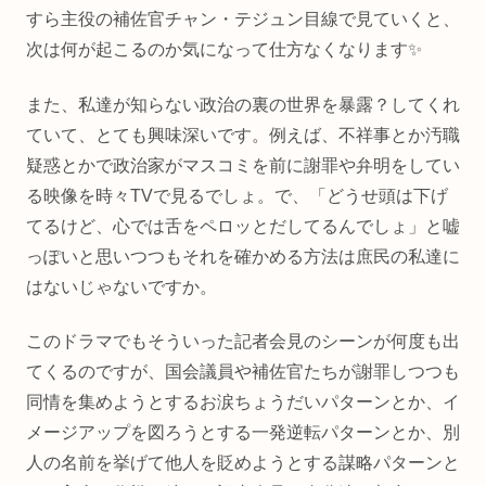
すら主役の補佐官チャン・テジュン目線で見ていくと、
次は何が起こるのか気になって仕方なくなります✨
また、私達が知らない政治の裏の世界を暴露？してくれ
ていて、とても興味深いです。例えば、不祥事とか汚職
疑惑とかで政治家がマスコミを前に謝罪や弁明をしてい
る映像を時々TVで見るでしょ。で、「どうせ頭は下げ
てるけど、心では舌をペロッとだしてるんでしょ」と嘘
っぽいと思いつつもそれを確かめる方法は庶民の私達に
はないじゃないですか。
このドラマでもそういった記者会見のシーンが何度も出
てくるのですが、国会議員や補佐官たちが謝罪しつつも
同情を集めようとするお涙ちょうだいパターンとか、イ
メージアップを図ろうとする一発逆転パターンとか、別
人の名前を挙げて他人を貶めようとする謀略パターンと