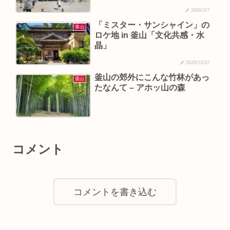
2026/3/7
「ミスター・サンシャイン」の
釜山
ロケ地 in 釜山「文化共感・水
晶」
2025/12/27
釜山の郊外にこんな竹林があっ
釜山
たなんて – アホッ山の森
コメント
コメントを書き込む