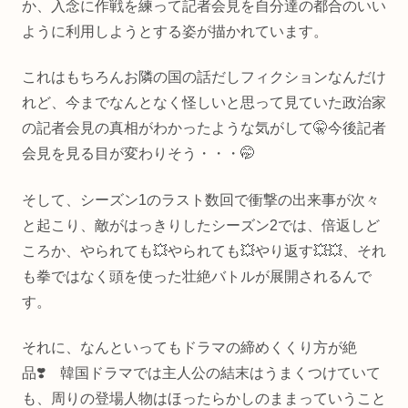
か、入念に作戦を練って記者会見を自分達の都合のいい
ように利用しようとする姿が描かれています。
これはもちろんお隣の国の話だしフィクションなんだけ
れど、今までなんとなく怪しいと思って見ていた政治家
の記者会見の真相がわかったような気がして🤫今後記者
会見を見る目が変わりそう・・・🤭
そして、シーズン1のラスト数回で衝撃の出来事が次々
と起こり、敵がはっきりしたシーズン2では、倍返しど
ころか、やられても💥やられても💥やり返す💥💥、それ
も拳ではなく頭を使った壮絶バトルが展開されるんで
す。
それに、なんといってもドラマの締めくくり方が絶
品❣️ 韓国ドラマでは主人公の結末はうまくつけていて
も、周りの登場人物はほったらかしのままっていうこと