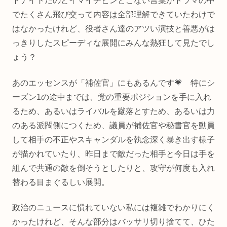
トナイトだのとイマイチピンとこない言葉がドラマの中
でたくさん飛び交って内容は全部理解できていたわけで
はなかったけれど、役者さん達のアツい演技と善悪がは
っきりしたスピーディな展開にみんな熱狂して見たでし
ょう？
あのエッセンスが「補佐官」にもあるんです💗 特にシ
ーズン1の途中までは、党の重要ポジションを手に入れ
るため、あるいはライバルを蹴落とすため、あるいは力
のある派閥側につくため、議員が補佐官や秘書官を動員
して相手の不正やスキャンダルを執念深く暴き出す様子
が描かれていたり、昨日まで敵だった相手と今日は手を
組んで共通の敵を倒そうとしたりと、攻守が何度も入れ
替わる目まぐるしい展開。
政治のニュースに慣れていない私には複雑でわかりにく
かったけれど、そんな部分はバッサリ切り捨てて、ひた