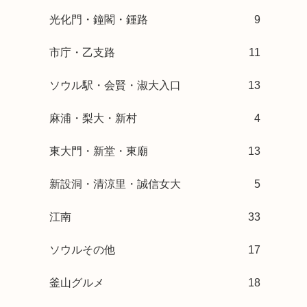
光化門・鐘閣・鍾路
9
市庁・乙支路
11
ソウル駅・会賢・淑大入口
13
麻浦・梨大・新村
4
東大門・新堂・東廟
13
新設洞・清涼里・誠信女大
5
江南
33
ソウルその他
17
釜山グルメ
18