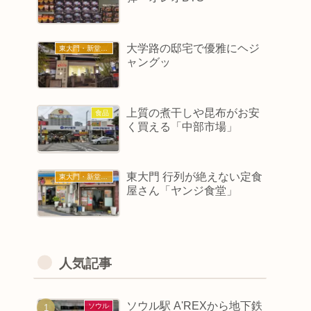
大学路の邸宅で優雅にヘジ
東大門・新堂・東廟
ャングッ
上質の煮干しや昆布がお安
食品
く買える「中部市場」
東大門 行列が絶えない定食
東大門・新堂・東廟
屋さん「ヤンジ食堂」
人気記事
ソウル駅 A'REXから地下鉄
ソウル