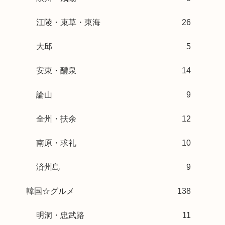
江陵・束草・東海
26
大邱
5
安東・醴泉
14
論山
9
全州・扶余
12
南原・求礼
10
済州島
9
韓国☆グルメ
138
明洞・忠武路
11