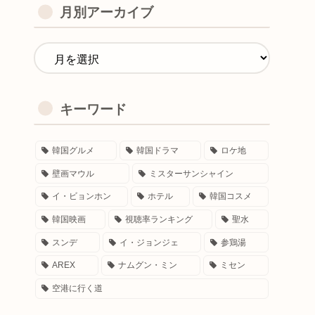
月別アーカイブ
キーワード
韓国グルメ
韓国ドラマ
ロケ地
壁画マウル
ミスターサンシャイン
イ・ビョンホン
ホテル
韓国コスメ
韓国映画
視聴率ランキング
聖水
スンデ
イ・ジョンジェ
参鶏湯
AREX
ナムグン・ミン
ミセン
空港に行く道