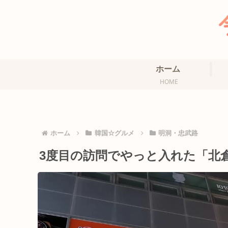
ホーム
HOME
ホーム
韓国☆グルメ
明洞・忠武路
3度目の訪問でやっと入れた「北