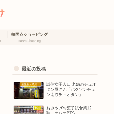
韓国☆ショッピング
t
Korea Shopping
最近の投稿
誠信女子入口 老舗のチュオ
新設洞・清涼里・誠信女大
タン屋さん「パクソンチュ
ン南原チュオタン」
おみやげお菓子試食第12
食品
弾 オレオBTS