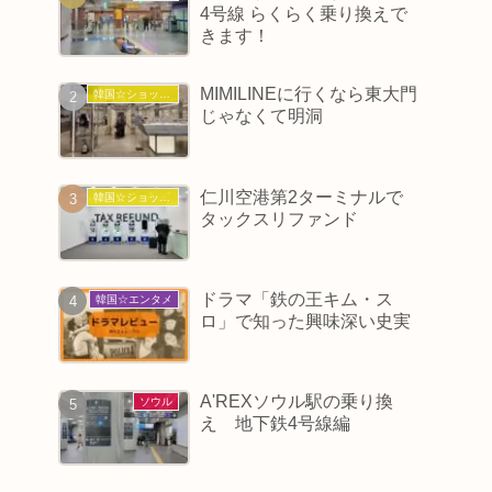
4号線 らくらく乗り換えで
きます！
MIMILINEに行くなら東大門
韓国☆ショッピング
じゃなくて明洞
仁川空港第2ターミナルで
韓国☆ショッピング
タックスリファンド
ドラマ「鉄の王キム・ス
韓国☆エンタメ
ロ」で知った興味深い史実
A'REXソウル駅の乗り換
ソウル
え 地下鉄4号線編