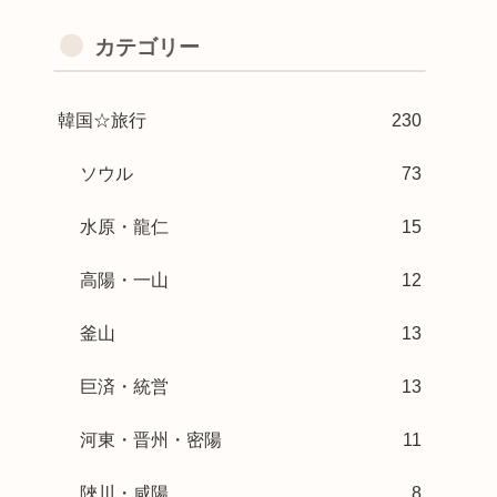
カテゴリー
韓国☆旅行
230
ソウル
73
水原・龍仁
15
高陽・一山
12
釜山
13
巨済・統営
13
河東・晋州・密陽
11
陜川・咸陽
8