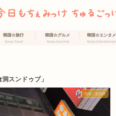
韓国☆旅行
韓国☆グルメ
韓国☆エンタメ
Korea Travel
Korea Gourmet
Korea Entertainmen
倉洞スンドゥブ」
明洞・忠武路