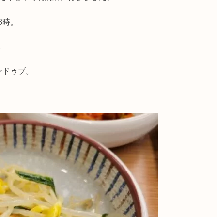
8時。
。
ンドゥブ。