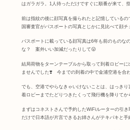
はガラガラ。1人待っただけですぐに順番が来て、
前は指紋の後に顔写真を撮られたと記憶しているの
国審査官がパスポートの写真とじかに見比べて顔チ
パスポートに載っている顔写真は6年も前のものな
な？ 案外いい加減だったりして😛
結局荷物をターンテーブルから取って到着ロビーに
ませんでした❣️ 今までの到着の中で金浦空港を合
でも、空港でやらなきゃいけないことは、はっきり
着ロビーまでたどりつきたくって飛行機を降りてか
まずはコネストさんで予約したWiFiルーターの引き
だけで日本語が片言できるお姉さんがテキパキと手