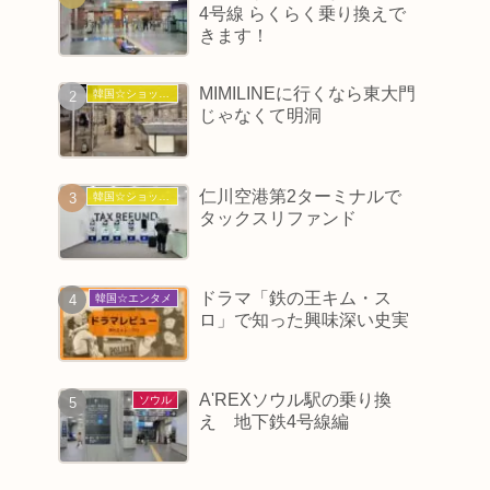
4号線 らくらく乗り換えで
きます！
MIMILINEに行くなら東大門
韓国☆ショッピング
じゃなくて明洞
仁川空港第2ターミナルで
韓国☆ショッピング
タックスリファンド
ドラマ「鉄の王キム・ス
韓国☆エンタメ
ロ」で知った興味深い史実
A'REXソウル駅の乗り換
ソウル
え 地下鉄4号線編