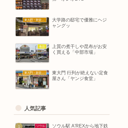
大学路の邸宅で優雅にヘジ
東大門・新堂・東廟
ャングッ
上質の煮干しや昆布がお安
食品
く買える「中部市場」
東大門 行列が絶えない定食
東大門・新堂・東廟
屋さん「ヤンジ食堂」
人気記事
ソウル駅 A'REXから地下鉄
ソウル