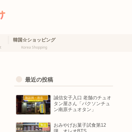
韓国☆ショッピング
t
Korea Shopping
最近の投稿
誠信女子入口 老舗のチュオ
新設洞・清涼里・誠信女大
タン屋さん「パクソンチュ
ン南原チュオタン」
おみやげお菓子試食第12
食品
弾 オレオBTS