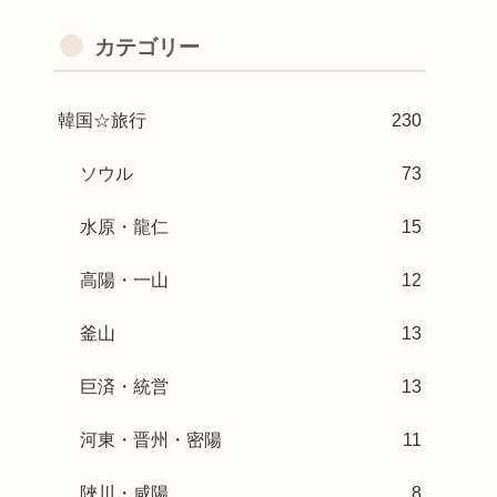
カテゴリー
韓国☆旅行
230
ソウル
73
水原・龍仁
15
高陽・一山
12
釜山
13
巨済・統営
13
河東・晋州・密陽
11
陜川・咸陽
8