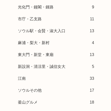
光化門・鐘閣・鍾路
9
市庁・乙支路
11
ソウル駅・会賢・淑大入口
13
麻浦・梨大・新村
4
東大門・新堂・東廟
13
新設洞・清涼里・誠信女大
5
江南
33
ソウルその他
17
釜山グルメ
18