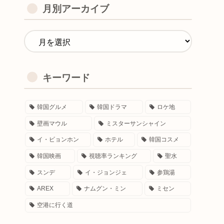
月別アーカイブ
キーワード
韓国グルメ
韓国ドラマ
ロケ地
壁画マウル
ミスターサンシャイン
イ・ビョンホン
ホテル
韓国コスメ
韓国映画
視聴率ランキング
聖水
スンデ
イ・ジョンジェ
参鶏湯
AREX
ナムグン・ミン
ミセン
空港に行く道