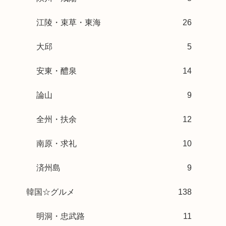
江陵・束草・東海
26
大邱
5
安東・醴泉
14
論山
9
全州・扶余
12
南原・求礼
10
済州島
9
韓国☆グルメ
138
明洞・忠武路
11