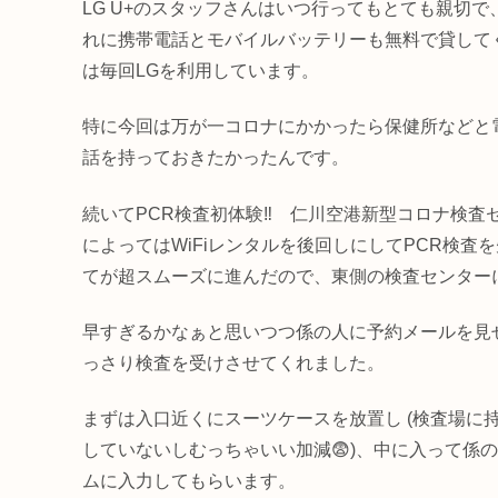
LG U+のスタッフさんはいつ行ってもとても親切で
れに携帯電話とモバイルバッテリーも無料で貸して
は毎回LGを利用しています。
特に今回は万が一コロナにかかったら保健所などと
話を持っておきたかったんです。
続いてPCR検査初体験‼️ 仁川空港新型コロナ検
によってはWiFiレンタルを後回しにしてPCR検
てが超スムーズに進んだので、東側の検査センター
早すぎるかなぁと思いつつ係の人に予約メールを見
っさり検査を受けさせてくれました。
まずは入口近くにスーツケースを放置し (検査場に
していないしむっちゃいい加減😨)、中に入って係
ムに入力してもらいます。