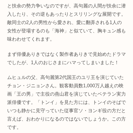
と扶余の勢力争いなのですが、高句麗の人間が扶余に潜
入したり、その逆もあったりとスリリングな展開です。
敵同士の2人の男性から愛され、愛に翻弄される1人の
女性が登場するのも「海神」と似ていて、胸キュン感も
味わわせてくれます。
まず俳優ありきではなく製作者ありきで見始めたドラマ
でしたが、1人のおじさまにハマってしまいました！
ムヒュルの父、高句麗第2代国王のユリ王を演じていた
チョン・ジニョンさん。観客動員数1,000万人越えの映
画「王の男」で主役の燕山君を演じていたベテラン実力
派俳優です。「トンイ」を見た方には、トンイのそばで
いつも静かに見守っていた従事官ソ・ヨンギ役の方だと
言えば、おわかりになるのではないでしょうか。この方
です。