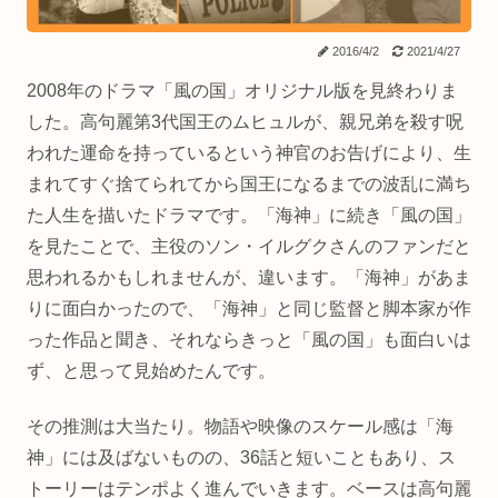
2016/4/2
2021/4/27
2008年のドラマ「風の国」オリジナル版を見終わりま
した。高句麗第3代国王のムヒュルが、親兄弟を殺す呪
われた運命を持っているという神官のお告げにより、生
まれてすぐ捨てられてから国王になるまでの波乱に満ち
た人生を描いたドラマです。「海神」に続き「風の国」
を見たことで、主役のソン・イルグクさんのファンだと
思われるかもしれませんが、違います。「海神」があま
りに面白かったので、「海神」と同じ監督と脚本家が作
った作品と聞き、それならきっと「風の国」も面白いは
ず、と思って見始めたんです。
その推測は大当たり。物語や映像のスケール感は「海
神」には及ばないものの、36話と短いこともあり、ス
トーリーはテンポよく進んでいきます。ベースは高句麗