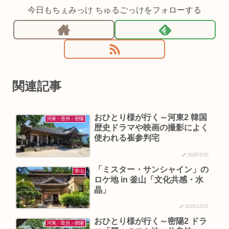
今日もちぇみっけ ちゅるごっけをフォローする
関連記事
おひとり様が行く～河東2 韓国
河東・晋州・密陽
歴史ドラマや映画の撮影によく
使われる崔参判宅
2026/1/25
「ミスター・サンシャイン」の
釜山
ロケ地 in 釜山「文化共感・水
晶」
2025/12/27
おひとり様が行く～密陽2 ドラ
河東・晋州・密陽