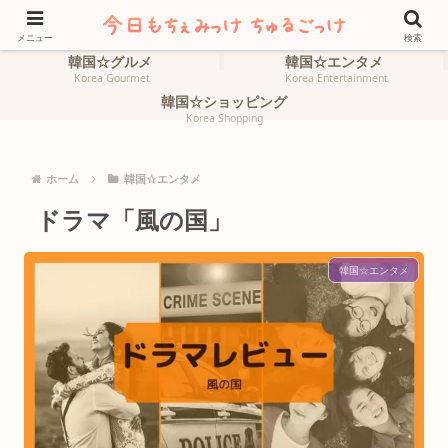
ホーム
韓国☆旅行
HOME
Korea Travel
メニュー
検索
韓国☆グルメ
韓国☆エンタメ
Korea Gourmet
Korea Entertainment
韓国☆ショッピング
Korea Shopping
ホーム
韓国☆エンタメ
ドラマ「風の国」
韓国☆エンタメ