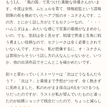
もう1人、「風の国」で見つけた素敵な俳優さんがいま
す。今度は女性。ムヒュルを育て、情報総監という諜報
部隊の長を務めていたヘアプ役のオ・ユナさんです。こ
の方、とにかく話し方がとてもセクシーなの。「・・・
ハムニダはぁ」みたいな感じで言葉の最後がなまめかし
いの。でも、笑顔は全く見せず、戦場で男達と互角に戦
う勇ましい役柄なので、セクシーさは全く必要とされて
いないんです。だから、私が想像するに、オ・ユナさん
は普段からそういう話し方の人なんじゃないかと。いつ
か、他の出演作品でそこんとこを確かめたいです。
刻々と変わっていくストーリーは「次はどうなるんだろ
う？」「次は？」と最後まで予想がつかず、全く飽きず
に見終えました。私のわがまま採点は4点をつけるつも
りだったのですが、ラストが私が望んでいたものと違っ
たのが結構ショックで残念だったので、ちょっと減らし