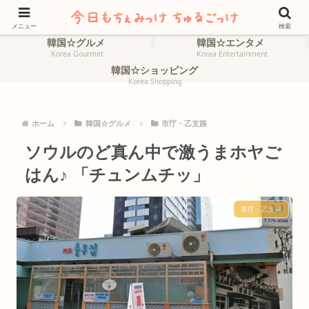
ホーム
韓国☆旅行
HOME
Korea Travel
メニュー
検索
韓国☆グルメ
韓国☆エンタメ
Korea Gourmet
Korea Entertainment
韓国☆ショッピング
Korea Shopping
ホーム
韓国☆グルメ
市庁・乙支路
ソウルのど真ん中で激うまホヤご
はん♪ 「チュンムチッ」
市庁・乙支路