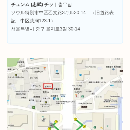
チュンム (忠武) チッ
｜충무집
ソウル特別市中区乙支路3キル30-14 （旧道路表
記：中区茶洞123-1）
서울특별시 중구 을지로3길 30-14