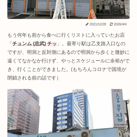
2021/12/28
2026/4/4
もう何年も前から食べに行くリストに入っていたお店
「
チュンム (忠武) チッ
」。最寄り駅は乙支路入口なの
ですが、明洞と反対側にあるので明洞から歩くと微妙に
遠くてなかなか行けず、やっとスケジュールに余裕がで
き、行くことができました。(もちろんコロナで国境が
閉鎖される前の話です）