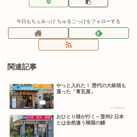
今日もちぇみっけ ちゅるごっけをフォローする
関連記事
やっと入れた！ 歴代の大統領も
市庁・乙支路
通った「青瓦屋」
2026/4/5
おひとり様が行く～晋州2 日本
河東・晋州・密陽
とは全然違う韓国の鰻