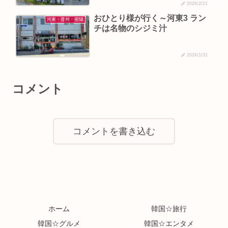
2026/2/21
おひとり様が行く～河東3 ラン
河東・晋州・密陽
チは名物のシジミ汁
2026/1/31
コメント
コメントを書き込む
ホーム
韓国☆旅行
韓国☆グルメ
韓国☆エンタメ