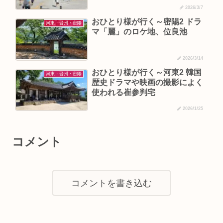
2026/3/7
おひとり様が行く～密陽2 ドラ
河東・晋州・密陽
マ「麗」のロケ地、位良池
2026/3/14
おひとり様が行く～河東2 韓国
河東・晋州・密陽
歴史ドラマや映画の撮影によく
使われる崔参判宅
2026/1/25
コメント
コメントを書き込む