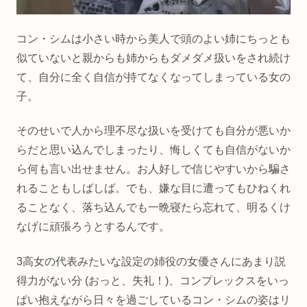
コン・シムは小さい時から美人で頭のよい姉にちっとも
似ていないと親からも姉からもダメダメ扱いをされ続け
て、自分に全く自信が持てなくなってしまっている女の
子。
そのせいで人から理不尽な扱いを受けても自分が悪いか
らだと思い込んでしまったり、悔しくても自信がないか
ら何も言い出せません。お人好しで信じやすいから騙さ
れることもしばしば。でも、嫌な目に遭ってもひねくれ
ることなく、落ち込んでも一晩寝たら忘れて、明るくけ
なげに頑張ろうとするんです。
3高女の代表みたいな設定の姉役の女優さんにあまり説
得力がない分 (おっと、失礼！)、コンプレックスをいっ
ぱい抱えながら日々を過ごしているコン・シムの姿はリ