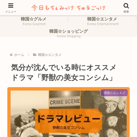
ホーム
韓国☆旅行
HOME
Korea Travel
メニュー
検索
韓国☆グルメ
韓国☆エンタメ
Korea Gourmet
Korea Entertainment
韓国☆ショッピング
Korea Shopping
ホーム
韓国☆エンタメ
気分が沈んでいる時にオススメ
ドラマ「野獣の美女コンシム」
韓国☆エンタメ