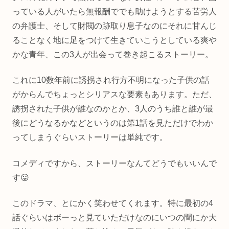
っている人がいたら無報酬ででも助けようとする苦労人
の弁護士、そして財閥の跡取り息子なのにそれに甘んじ
ることなく地に足をつけて生きていこうとしている爽や
かな青年、この3人が出会って巻き起こるストーリー。
これに10数年前に誘拐され行方不明になった子供の話
がからんでちょっとシリアスな要素もあります。ただ、
誘拐された子供が誰なのかとか、3人のうち誰と誰が最
後にどうなるかなどというのは第1話を見ただけでわか
ってしまうぐらいストーリーは単純です。
コメディですから、ストーリーなんてどうでもいいんで
す😛
このドラマ、とにかく笑わせてくれます。特に最初の4
話ぐらいはボーっと見ていただけなのにいつの間にか大