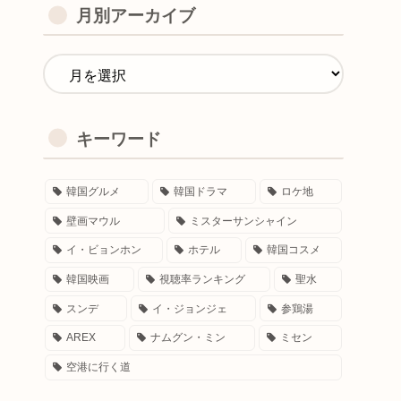
月別アーカイブ
キーワード
韓国グルメ
韓国ドラマ
ロケ地
壁画マウル
ミスターサンシャイン
イ・ビョンホン
ホテル
韓国コスメ
韓国映画
視聴率ランキング
聖水
スンデ
イ・ジョンジェ
参鶏湯
AREX
ナムグン・ミン
ミセン
空港に行く道