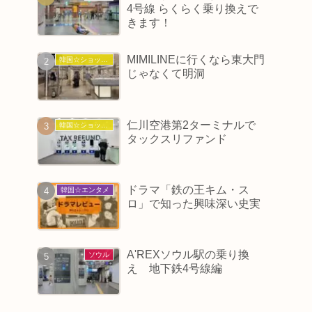
4号線 らくらく乗り換えで
きます！
MIMILINEに行くなら東大門
韓国☆ショッピング
じゃなくて明洞
仁川空港第2ターミナルで
韓国☆ショッピング
タックスリファンド
ドラマ「鉄の王キム・ス
韓国☆エンタメ
ロ」で知った興味深い史実
A'REXソウル駅の乗り換
ソウル
え 地下鉄4号線編