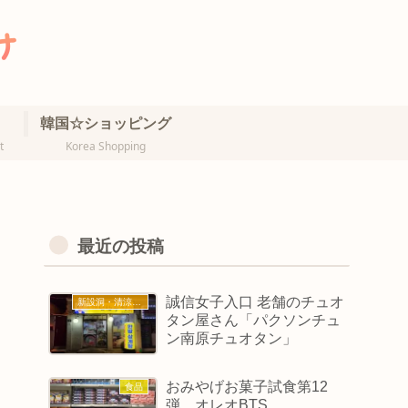
韓国☆ショッピング
t
Korea Shopping
最近の投稿
誠信女子入口 老舗のチュオ
新設洞・清涼里・誠信女大
タン屋さん「パクソンチュ
ン南原チュオタン」
おみやげお菓子試食第12
食品
弾 オレオBTS