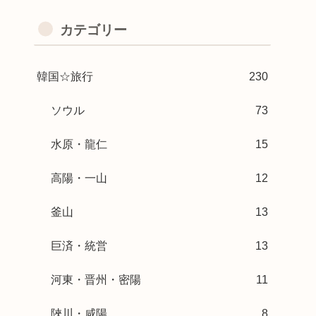
カテゴリー
韓国☆旅行
230
ソウル
73
水原・龍仁
15
高陽・一山
12
釜山
13
巨済・統営
13
河東・晋州・密陽
11
陜川・咸陽
8