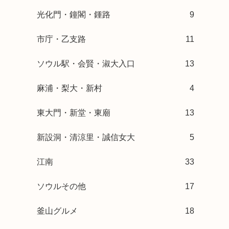
光化門・鐘閣・鍾路
9
市庁・乙支路
11
ソウル駅・会賢・淑大入口
13
麻浦・梨大・新村
4
東大門・新堂・東廟
13
新設洞・清涼里・誠信女大
5
江南
33
ソウルその他
17
釜山グルメ
18