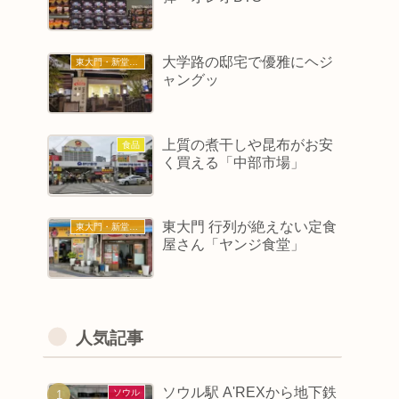
大学路の邸宅で優雅にヘジ
東大門・新堂・東廟
ャングッ
上質の煮干しや昆布がお安
食品
く買える「中部市場」
東大門 行列が絶えない定食
東大門・新堂・東廟
屋さん「ヤンジ食堂」
人気記事
ソウル駅 A'REXから地下鉄
ソウル