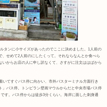
、ヘムルタンに小サイズがあったのでここに決めました。1人前の
で、せめて2人前のにしたくって。それならなんとか食べら
ないからお店の人に申し訳なくて、さすがに注文ははばから
ルに着いてすぐバス停に向かい、市外バスターミナル方面行き
ト」バス停。トンピラン壁画マウルからだと中央市場バス停
目です。バス停からは徒歩3分くらい。海岸に面した刺身通
。