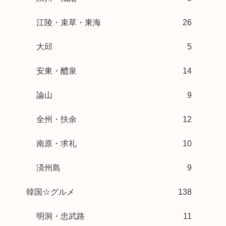
江陵・束草・東海
26
大邱
5
安東・醴泉
14
論山
9
全州・扶余
12
南原・求礼
10
済州島
9
韓国☆グルメ
138
明洞・忠武路
11