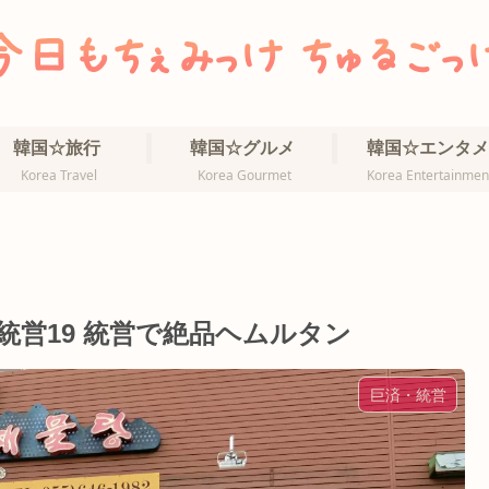
韓国☆旅行
韓国☆グルメ
韓国☆エンタメ
Korea Travel
Korea Gourmet
Korea Entertainmen
営19 統営で絶品ヘムルタン
巨済・統営