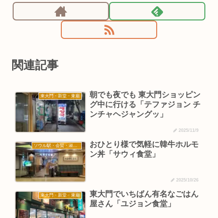
関連記事
朝でも夜でも 東大門ショッピン
東大門・新堂・東廟
グ中に行ける「テファジョン チ
ンチャヘジャングッ」
2025/11/9
おひとり様で気軽に韓牛ホルモ
ソウル駅・会賢・淑大入口
ン丼「サウィ食堂」
2025/10/26
東大門でいちばん有名なごはん
東大門・新堂・東廟
屋さん「ユジョン食堂」