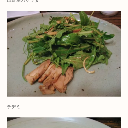
山野草のサラダ
チヂミ