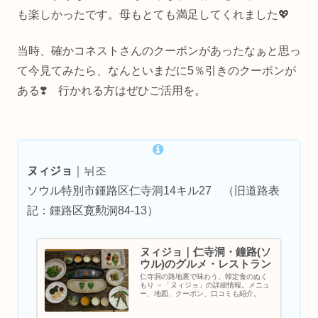
も楽しかったです。母もとても満足してくれました💖
当時、確かコネストさんのクーポンがあったなぁと思っ
て今見てみたら、なんといまだに5％引きのクーポンが
ある❣️ 行かれる方はぜひご活用を。
ヌィジョ
｜뉘조
ソウル特別市鍾路区仁寺洞14キル27 （旧道路表
記：鍾路区寛勲洞84-13）
ヌィジョ｜仁寺洞・鐘路(ソ
ウル)のグルメ・レストラン
仁寺洞の路地裏で味わう、韓定食のぬく
もり －「ヌィジョ」の詳細情報。メニュ
ー、地図、クーポン、口コミも紹介。