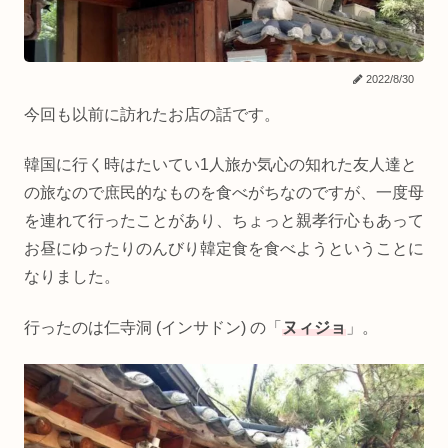
2022/8/30
今回も以前に訪れたお店の話です。
韓国に行く時はたいてい1人旅か気心の知れた友人達と
の旅なので庶民的なものを食べがちなのですが、一度母
を連れて行ったことがあり、ちょっと親孝行心もあって
お昼にゆったりのんびり韓定食を食べようということに
なりました。
行ったのは仁寺洞 (インサドン) の「
ヌ
ィ
ジョ
」。