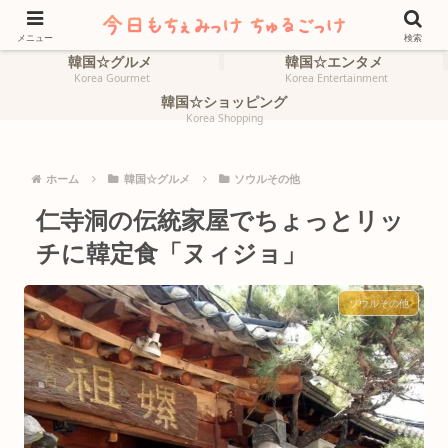
ホーム
韓国☆旅行
HOME
Korea Travel
メニュー
検索
韓国☆グルメ
韓国☆エンタメ
Korea Gourmet
Korea Entertainment
韓国☆ショッピング
Korea Shopping
ホーム
韓国☆グルメ
ソウルその他
仁寺洞の伝統家屋でちょっとリッ
チに韓定食「ヌィジョ」
ソウルその他