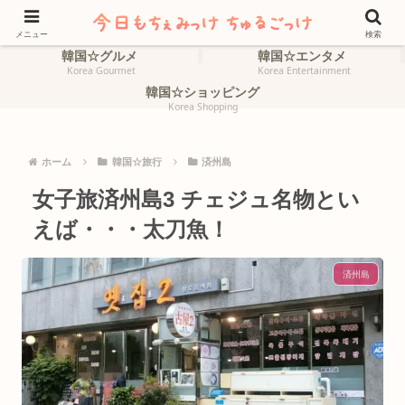
ホーム
韓国☆旅行
HOME
Korea Travel
メニュー
検索
韓国☆グルメ
韓国☆エンタメ
Korea Gourmet
Korea Entertainment
韓国☆ショッピング
Korea Shopping
ホーム
韓国☆旅行
済州島
女子旅済州島3 チェジュ名物とい
えば・・・太刀魚！
済州島