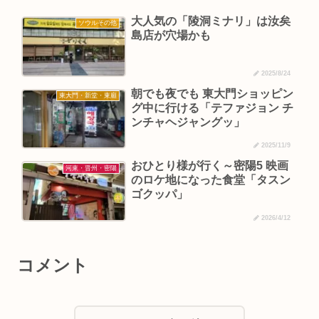
大人気の「陵洞ミナリ」は汝矣
ソウルその他
島店が穴場かも
2025/8/24
朝でも夜でも 東大門ショッピン
東大門・新堂・東廟
グ中に行ける「テファジョン チ
ンチャヘジャングッ」
2025/11/9
おひとり様が行く～密陽5 映画
河東・晋州・密陽
のロケ地になった食堂「タスン
ゴクッパ」
2026/4/12
コメント