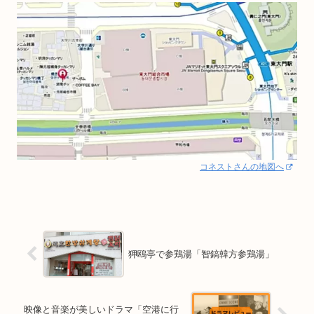
コネストさんの地図へ
狎鴎亭で参鶏湯「智鎬韓方参鶏湯」
映像と音楽が美しいドラマ「空港に行