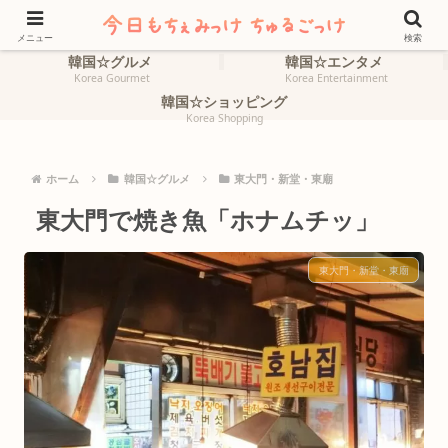
ホーム
韓国☆旅行
HOME
Korea Travel
メニュー
検索
韓国☆グルメ
韓国☆エンタメ
Korea Gourmet
Korea Entertainment
韓国☆ショッピング
Korea Shopping
ホーム
韓国☆グルメ
東大門・新堂・東廟
東大門で焼き魚「ホナムチッ」
東大門・新堂・東廟