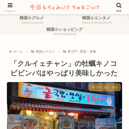
ホーム
韓国☆旅行
HOME
Korea Travel
メニュー
検索
韓国☆グルメ
韓国☆エンタメ
Korea Gourmet
Korea Entertainment
韓国☆ショッピング
Korea Shopping
ホーム
韓国☆グルメ
東大門・新堂・東廟
「クルイェチャン」の牡蠣キノコ
ピビンバはやっぱり美味しかった
東大門・新堂・東廟