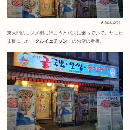
2023/12/24
東大門のコスメ街に行こうとバスに乗っていて、たまた
ま目にした「
クルイェチャン
」のお店の看板。