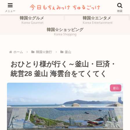
ホーム
韓国☆旅行
HOME
Korea Travel
メニュー
検索
韓国☆グルメ
韓国☆エンタメ
Korea Gourmet
Korea Entertainment
韓国☆ショッピング
Korea Shopping
ホーム
韓国☆旅行
釜山
おひとり様が行く～釜山・巨済・
統営28 釜山 海雲台をてくてく
釜山