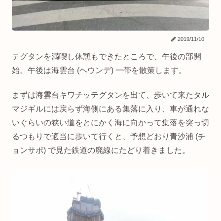
2019/11/10
テグタンを満喫し休憩もできたところで、午後の部開
始。午後は海雲台 (ヘウンデ) 一帯を散策します。
まずは海雲台キワチッテグタンを出て、歩いて来たタル
マジギルには戻らず海側にある集落に入り、車が通れな
いぐらいの狭い道をとにかく海に向かって集落を突っ切
るつもりで適当に歩いて行くと、予想どおり青沙浦 (チ
ョンサポ) で見た鉄道の廃線にたどり着きました。