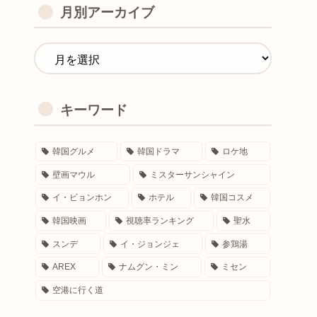
月別アーカイブ
キーワード
韓国グルメ
韓国ドラマ
ロケ地
壁画マウル
ミスターサンシャイン
イ・ビョンホン
ホテル
韓国コスメ
韓国映画
視聴率ランキング
聖水
スンデ
イ・ジョンジェ
参鶏湯
AREX
ナムグン・ミン
ミセン
空港に行く道