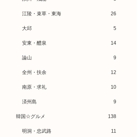
江陵・束草・東海
26
大邱
5
安東・醴泉
14
論山
9
全州・扶余
12
南原・求礼
10
済州島
9
韓国☆グルメ
138
明洞・忠武路
11