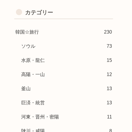
カテゴリー
韓国☆旅行
230
ソウル
73
水原・龍仁
15
高陽・一山
12
釜山
13
巨済・統営
13
河東・晋州・密陽
11
陜川・咸陽
8