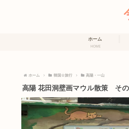
ホーム
HOME
ホーム
韓国☆旅行
高陽・一山
高陽 花田洞壁画マウル散策 その