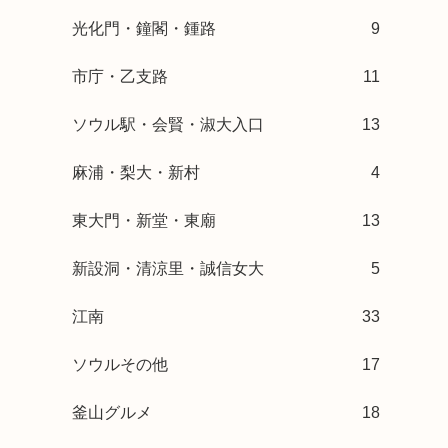
光化門・鐘閣・鍾路
9
市庁・乙支路
11
ソウル駅・会賢・淑大入口
13
麻浦・梨大・新村
4
東大門・新堂・東廟
13
新設洞・清涼里・誠信女大
5
江南
33
ソウルその他
17
釜山グルメ
18