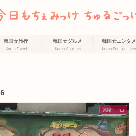
韓国☆旅行
韓国☆グルメ
韓国☆エンタメ
Korea Travel
Korea Gourmet
Korea Entertainmen
6
高陽・一山