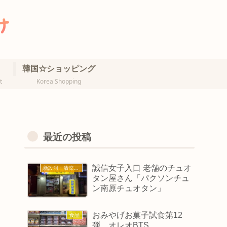
韓国☆ショッピング
t
Korea Shopping
最近の投稿
誠信女子入口 老舗のチュオ
新設洞・清涼里・誠信女大
タン屋さん「パクソンチュ
ン南原チュオタン」
おみやげお菓子試食第12
食品
弾 オレオBTS