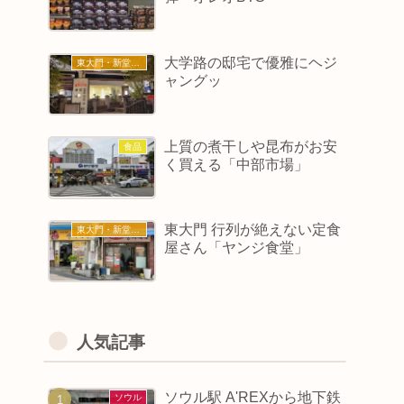
大学路の邸宅で優雅にヘジ
東大門・新堂・東廟
ャングッ
上質の煮干しや昆布がお安
食品
く買える「中部市場」
東大門 行列が絶えない定食
東大門・新堂・東廟
屋さん「ヤンジ食堂」
人気記事
ソウル駅 A'REXから地下鉄
ソウル