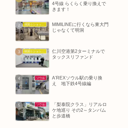
4号線 らくらく乗り換えで
きます！
MIMILINEに行くなら東大門
韓国☆ショッピング
じゃなくて明洞
仁川空港第2ターミナルで
韓国☆ショッピング
タックスリファンド
A'REXソウル駅の乗り換
ソウル
え 地下鉄4号線編
「梨泰院クラス」リアルロ
ソウル
ケ地巡り その2～タンバム
と歩道橋